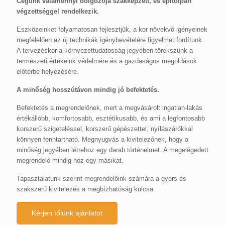
Cégünk valamennyi dolgozója szakképzett, és építőipari
végzettséggel rendelkezik.
Eszközeinket folyamatosan fejlesztjük, a kor növekvő igényeinek
megfelelően az új technikák igénybevételére figyelmet fordítunk.
A tervezéskor a környezettudatosság jegyében törekszünk a
természeti értékeink védelmére és a gazdaságos megoldások
előtérbe helyezésére.
A minőség hosszútávon mindig jó befektetés.
Befektetés a megrendelőnek, mert a megvásárolt ingatlan-lakás
értékállóbb, komfortosabb, esztétikusabb, és ami a legfontosabb
korszerű szigeteléssel, korszerű gépészettel, nyílászárókkal
könnyen fenntartható. Megnyugvás a kivitelezőnek, hogy a
minőség jegyében létrehoz egy darab történelmet. A megelégedett
megrendelő mindig hoz egy másikat.
Tapasztalatunk szerint megrendelőink számára a gyors és
szakszerű kivitelezés a megbízhatóság kulcsa.
Kérjen tőlünk ajánlatot