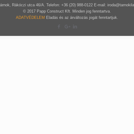
árnok, Rákóczi utca 46/A. Telefon: +36 (20) 988-0122 E-mail: iroda@tarnokil
© 2017 Papp Construct Kft. Minden jog fenntartva.
ADATVÉDELEM
Eladás és az árváltozás jogát fenntartjuk.