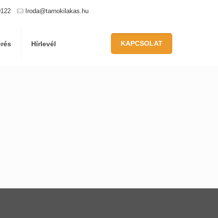
0122
Iroda@tarnokilakas.hu
KAPCSOLAT
érés
Hírlevél