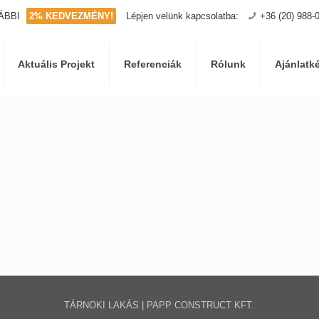
ÁBBI
2% KEDVEZMÉNY!
Lépjen velünk kapcsolatba:
+36 (20) 988-
Aktuális Projekt
Referenciák
Rólunk
Ajánlatk
TÁRNOKI LAKÁS | PAPP CONSTRUCT KFT.