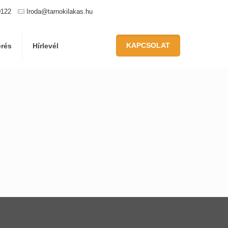
0122
Iroda@tarnokilakas.hu
KAPCSOLAT
érés
Hírlevél