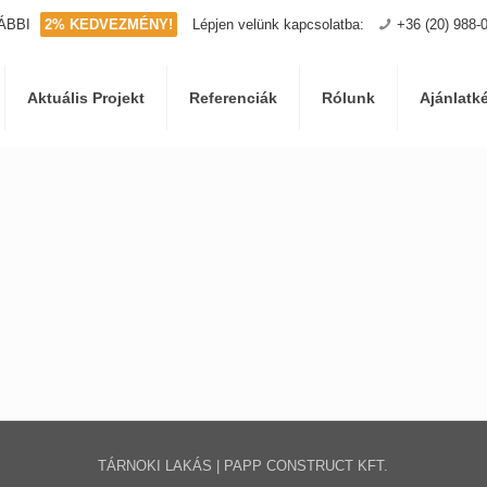
ÁBBI
2% KEDVEZMÉNY!
Lépjen velünk kapcsolatba:
+36 (20) 988-
Aktuális Projekt
Referenciák
Rólunk
Ajánlatk
TÁRNOKI LAKÁS | PAPP CONSTRUCT KFT.