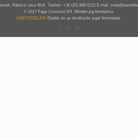
árnok, Rákóczi utca 46/A. Telefon: +36 (20) 988-0122 E-mail: iroda@tarnokil
© 2017 Papp Construct Kft. Minden jog fenntartva.
ADATVÉDELEM
Eladás és az árváltozás jogát fenntartjuk.