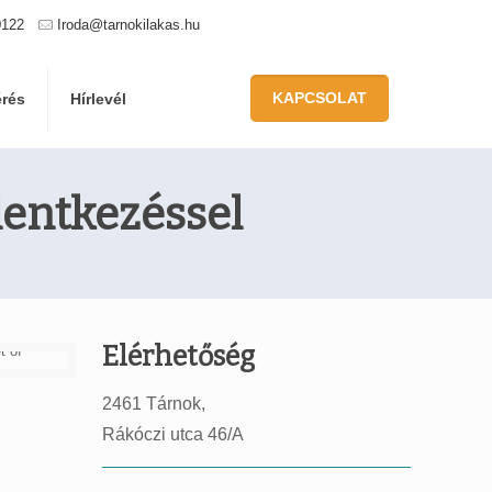
0122
Iroda@tarnokilakas.hu
KAPCSOLAT
érés
Hírlevél
lentkezéssel
Elérhetőség
2461 Tárnok,
Rákóczi utca 46/A