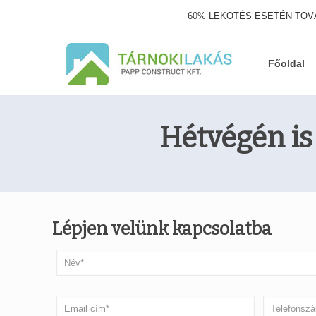
60% LEKÖTÉS ESETÉN TOV
Főoldal
Hétvégén is
Lépjen velünk kapcsolatba