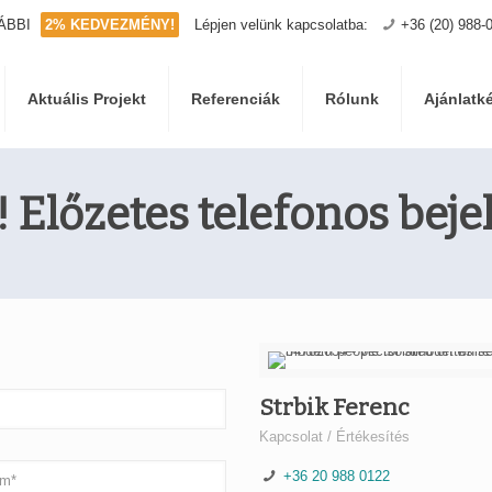
ÁBBI
2% KEDVEZMÉNY!
Lépjen velünk kapcsolatba:
+36 (20) 988-
Aktuális Projekt
Referenciák
Rólunk
Ajánlatk
! Előzetes telefonos beje
Strbik Ferenc
Kapcsolat / Értékesítés
+36 20 988 0122