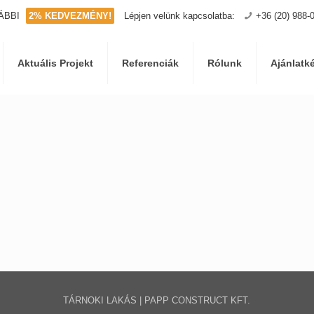
ÁBBI
2% KEDVEZMÉNY!
Lépjen velünk kapcsolatba:
+36 (20) 988-
Aktuális Projekt
Referenciák
Rólunk
Ajánlatk
TÁRNOKI LAKÁS | PAPP CONSTRUCT KFT.