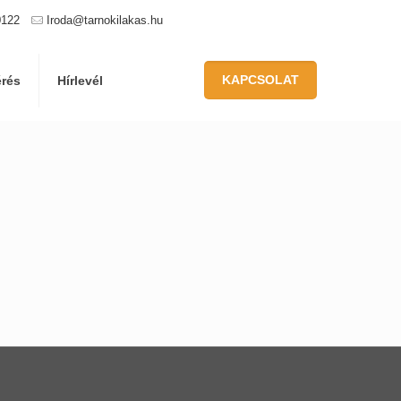
0122
Iroda@tarnokilakas.hu
KAPCSOLAT
érés
Hírlevél