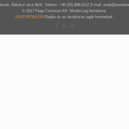
árnok, Rákóczi utca 46/A. Telefon: +36 (20) 988-0122 E-mail: iroda@tarnokil
© 2017 Papp Construct Kft. Minden jog fenntartva.
ADATVÉDELEM
Eladás és az árváltozás jogát fenntartjuk.