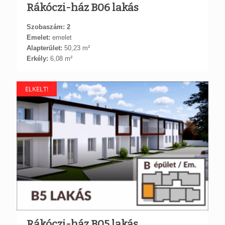
Rákóczi-ház B06 lakás
Szobaszám: 2
Emelet:
emelet
Alapterület:
50,23 m²
Erkély:
6,08 m²
ELKELT!
Rákóczi-ház B05 lakás