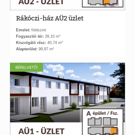
Rákóczi-ház AÜ2 üzlet
Emelet:
földszint
Fogyasztói tér:
39,10 m²
Kiszolgáló rész:
40,74 m²
Alapterület:
99,97 m²
BÉRELHETŐ!