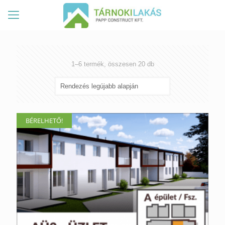
Sorted
1–6 termék, összesen 20 db
by
latest
BÉRELHETŐ!