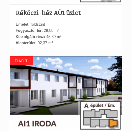
Rákóczi-ház AÜ1 üzlet
Emelet:
földszint
Fogyasztói tér:
29,88 m²
Kiszolgáló rész:
45,39 m²
Alapterület:
92,37 m²
ELKELT!