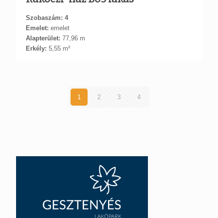
Szobaszám: 4
Emelet:
emelet
Alapterület:
77,96 m
Erkély:
5,55 m²
1
2
3
4