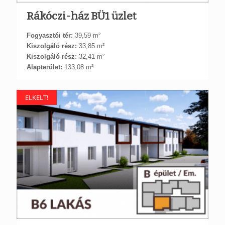
Rákóczi-ház BÜ1 üzlet
Fogyasztói tér:
39,59 m²
Kiszolgáló rész:
33,85 m²
Kiszolgáló rész:
32,41 m²
Alapterület:
133,08 m²
ELKELT!