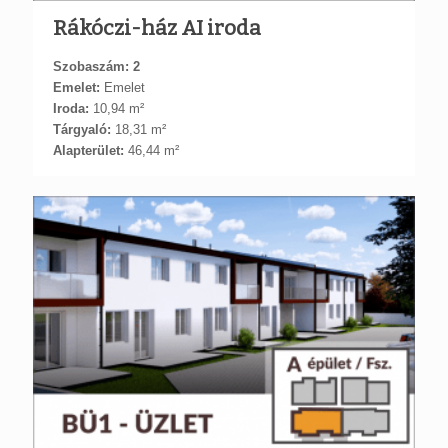
Rákóczi-ház AI iroda
Szobaszám: 2
Emelet:
Emelet
Iroda:
10,94 m²
Tárgyaló:
18,31 m²
Alapterület:
46,44 m²