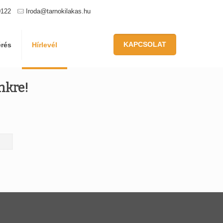
0122
Iroda@tarnokilakas.hu
KAPCSOLAT
érés
Hírlevél
ünkre!