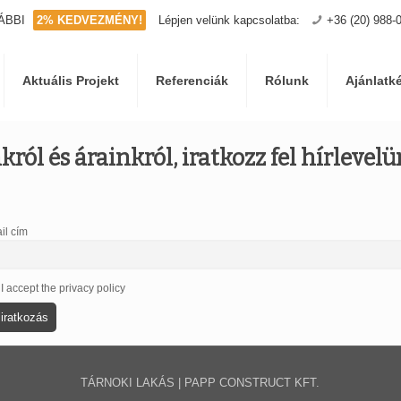
ÁBBI
2% KEDVEZMÉNY!
Lépjen velünk kapcsolatba:
+36 (20) 988-
Aktuális Projekt
Referenciák
Rólunk
Ajánlatk
ról és árainkról, iratkozz fel hírlevel
il cím
I accept the privacy policy
TÁRNOKI LAKÁS | PAPP CONSTRUCT KFT.