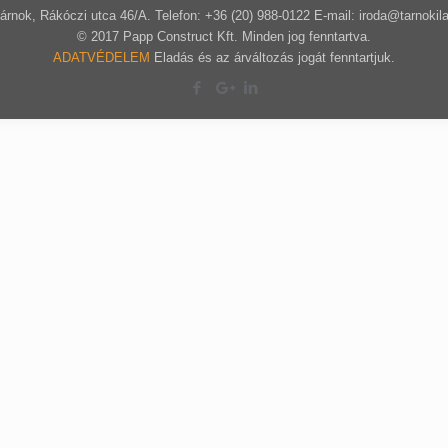
árnok, Rákóczi utca 46/A. Telefon: +36 (20) 988-0122 E-mail: iroda@tarnokil
© 2017 Papp Construct Kft. Minden jog fenntartva.
ADATVÉDELEM
Eladás és az árváltozás jogát fenntartjuk.