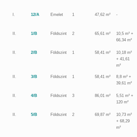
I.
12/A
Emelet
1
47,62 m²
-
II.
1/B
Földszint
2
65,61 m²
10,5 m² +
66,34 m²
II.
2/B
Földszint
1
58,41 m²
10,18 m²
+ 41,61
m²
II.
3/B
Földszint
1
58,41 m²
8,8 m² +
39,61 m²
II.
4/B
Földszint
3
86,01 m²
5,51 m² +
120 m²
II.
5/B
Földszint
2
69,87 m²
10,73 m²
+ 68,29
m²