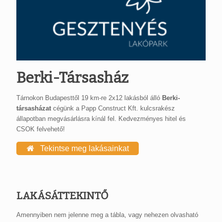
Berki-Társasház
Tárnokon Budapesttől 19 km-re 2x12 lakásból álló
Berki-
társasházat
cégünk a Papp Construct Kft. kulcsrakész
állapotban megvásárlásra kínál fel. Kedvezményes hitel és
CSOK felvehető!
Tekintse meg lakásainkat
LAKÁSÁTTEKINTŐ
Amennyiben nem jelenne meg a tábla, vagy nehezen olvasható