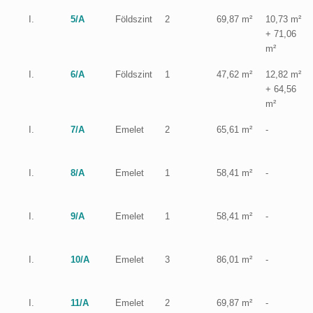
I.
5/A
Földszint
2
69,87 m²
10,73 m²
+ 71,06
m²
I.
6/A
Földszint
1
47,62 m²
12,82 m²
+ 64,56
m²
I.
7/A
Emelet
2
65,61 m²
-
I.
8/A
Emelet
1
58,41 m²
-
I.
9/A
Emelet
1
58,41 m²
-
I.
10/A
Emelet
3
86,01 m²
-
I.
11/A
Emelet
2
69,87 m²
-