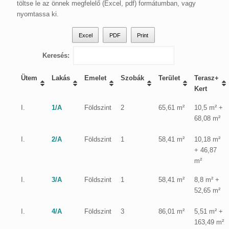
töltse le az önnek megfelelő (Excel, pdf) formátumban, vagy
nyomtassa ki.
Excel
PDF
Print
Keresés:
Ütem
Lakás
Emelet
Szobák
Terület
Terasz+
Kert
I.
1/A
Földszint
2
65,61 m²
10,5 m² +
68,08 m²
I.
2/A
Földszint
1
58,41 m²
10,18 m²
+ 46,87
m²
I.
3/A
Földszint
1
58,41 m²
8,8 m² +
52,65 m²
I.
4/A
Földszint
3
86,01 m²
5,51 m² +
163,49 m²