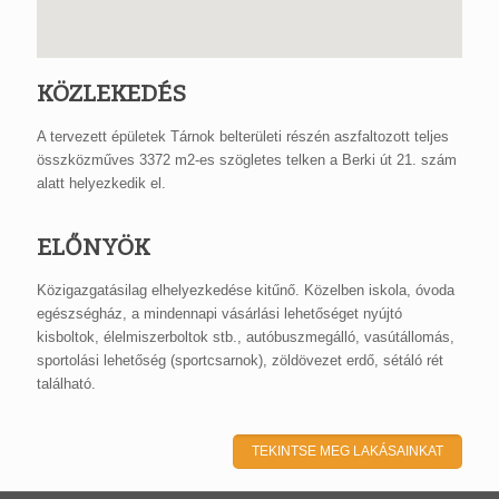
KÖZLEKEDÉS
A tervezett épületek Tárnok belterületi részén aszfaltozott teljes
összközműves 3372 m2-es szögletes telken a Berki út 21. szám
alatt helyezkedik el.
ELŐNYÖK
Közigazgatásilag elhelyezkedése kitűnő. Közelben iskola, óvoda
egészségház, a mindennapi vásárlási lehetőséget nyújtó
kisboltok, élelmiszerboltok stb., autóbuszmegálló, vasútállomás,
sportolási lehetőség (sportcsarnok), zöldövezet erdő, sétáló rét
található.
TEKINTSE MEG LAKÁSAINKAT