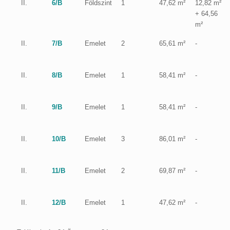
II.
6/B
Földszint
1
47,62 m²
12,82 m²
+ 64,56
m²
II.
7/B
Emelet
2
65,61 m²
-
II.
8/B
Emelet
1
58,41 m²
-
II.
9/B
Emelet
1
58,41 m²
-
II.
10/B
Emelet
3
86,01 m²
-
II.
11/B
Emelet
2
69,87 m²
-
II.
12/B
Emelet
1
47,62 m²
-