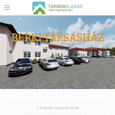
BERKI TÁRSASHÁZ
Sorted
1–6 termék, összesen 24 db
by