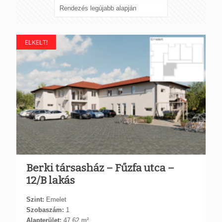
latest
ELKELT!
Berki társasház – Fűzfa utca –
12/B lakás
Szint:
Emelet
Szobaszám:
1
Alapterület:
47,62 m²