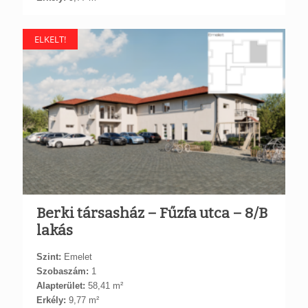
ELKELT!
Berki társasház – Fűzfa utca – 8/B
lakás
Szint:
Emelet
Szobaszám:
1
Alapterület:
58,41 m²
Erkély:
9,77 m²