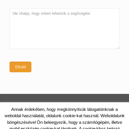
TÁRNOKI LAKÁS | PAPP CONSTRUCT KFT.
Annak érdekében, hogy megkönnyítsük látogatóinknak a
weboldal használatát, oldalunk cookie-kat használ. Weboldalunk
2461 Tárnok, Rákóczi utca 46/A. Telefon: +36 (20) 988-0122 E-
böngészésével Ön beleegyezik, hogy a számítógépén, illetve
mail: iroda@tarnokilakas.hu
© 2017 Papp Construct Kft. Minden jog fenntartva.
mobil eszközén cookie-kat tároljunk. A cookie-khoz tartozó