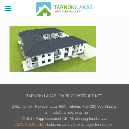
TÁRNOKI LAKÁS | PAPP CONSTRUCT KFT.
2461 Tárnok, Rákóczi utca 46/A. Telefon: +36 (20) 988-0122 E-
mail: iroda@tarnokilakas.hu
© 2017 Papp Construct Kft. Minden jog fenntartva.
ADATVÉDELEM
Eladás és az árváltozás jogát fenntartjuk.