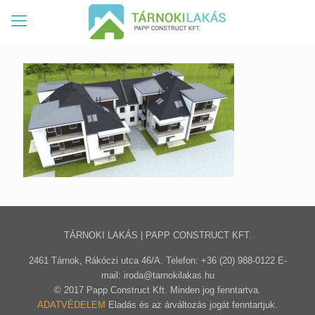
TÁRNOKI LAKÁS | PAPP CONSTRUCT KFT.
2461 Tárnok, Rákóczi utca 46/A. Telefon: +36 (20) 988-0122 E-
mail: iroda@tarnokilakas.hu
© 2017 Papp Construct Kft. Minden jog fenntartva.
ADATVÉDELEM
Eladás és az árváltozás jogát fenntartjuk.