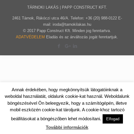
TÁRNOKI LAKÁS | PAPP CONSTRUCT KFT.
2461 Tárnok, Rákóczi utca 46/A. Telefon: +36 (20) 988-0122 E-
mail: iroda@tarnokilakas.hu
© 2017 Papp Construct Kft. Minden jog fenntartva.
ADATVÉDELEM
Eladás és az árváltozás jogát fenntartjuk.
Annak érdekében, hogy megkönnyítsük látogatóinknak a
weboldal használatát, oldalunk cookie-kat használ. Weboldalunk
böngészésével Ön beleegyezik, hogy a számítógépén, illetve
mobil eszközén cookie-kat tároljunk. A cookie-khoz tartozó
beállításokat a böngészőben lehet módosítani.
Elfogad
További információk