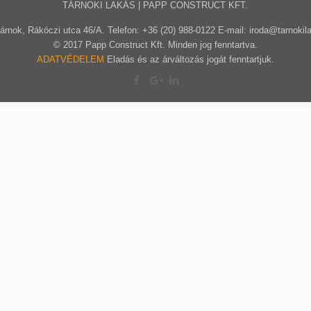
TÁRNOKI LAKÁS | PAPP CONSTRUCT KFT.
árnok, Rákóczi utca 46/A. Telefon: +36 (20) 988-0122 E-mail: iroda@tarnokil
© 2017 Papp Construct Kft. Minden jog fenntartva.
ADATVÉDELEM
Eladás és az árváltozás jogát fenntartjuk.