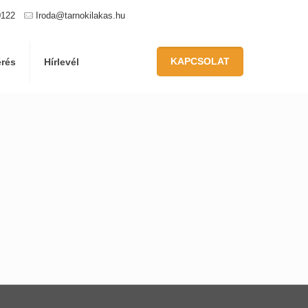
0122
Iroda@tarnokilakas.hu
KAPCSOLAT
érés
Hírlevél