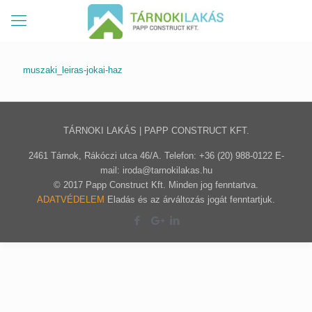
muszaki_leiras-jokai-haz
TÁRNOKI LAKÁS | PAPP CONSTRUCT KFT.
2461 Tárnok, Rákóczi utca 46/A. Telefon: +36 (20) 988-0122 E-
mail: iroda@tarnokilakas.hu
© 2017 Papp Construct Kft. Minden jog fenntartva.
ADATVÉDELEM
Eladás és az árváltozás jogát fenntartjuk.