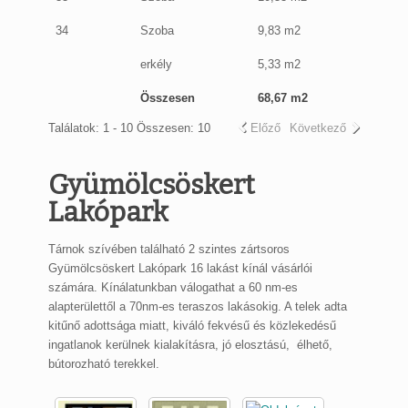
34
Szoba
9,83 m2
erkély
5,33 m2
Összesen
68,67 m2
Találatok: 1 - 10 Összesen: 10
Előző
Következő
Gyümölcsöskert
Lakópark
Tárnok szívében található 2 szintes zártsoros
Gyümölcsöskert Lakópark 16 lakást kínál vásárlói
számára. Kínálatunkban válogathat a 60 nm-es
alapterülettől a 70nm-es teraszos lakásokig. A telek adta
kitűnő adottsága miatt, kiváló fekvésű és közlekedésű
ingatlanok kerülnek kialakításra, jó elosztású, élhető,
bútorozható terekkel.