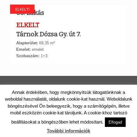
ELKELT!
08. Lakás
ELKELT
Tárnok Dózsa Gy. út 7.
Alapterület:
69,35 m²
Emelet:
emelet
Szobaszám:
1+3
TÁRNOKI LAKÁS | PAPP CONSTRUCT KFT.
Annak érdekében, hogy megkönnyítsük látogatóinknak a
weboldal használatát, oldalunk cookie-kat használ. Weboldalunk
2461 Tárnok, Rákóczi utca 46/A. Telefon: +36 (20) 988-0122 E-
böngészésével Ön beleegyezik, hogy a számítógépén, illetve
mail: iroda@tarnokilakas.hu
© 2017 Papp Construct Kft. Minden jog fenntartva.
mobil eszközén cookie-kat tároljunk. A cookie-khoz tartozó
ADATVÉDELEM
Eladás és az árváltozás jogát fenntartjuk.
beállításokat a böngészőben lehet módosítani.
Elfogad
További információk