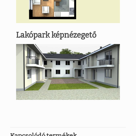
Lakópark képnézegető
Kapcsolódó termékek