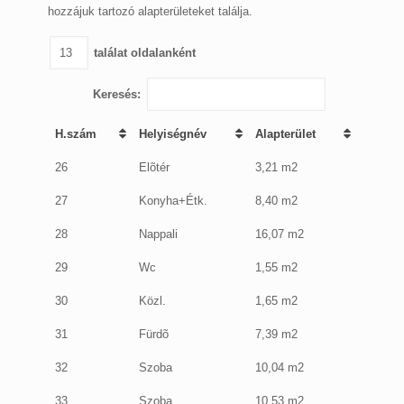
hozzájuk tartozó alapterületeket találja.
találat oldalanként
Keresés:
H.szám
Helyiségnév
Alapterület
26
Elõtér
3,21 m2
27
Konyha+Étk.
8,40 m2
28
Nappali
16,07 m2
29
Wc
1,55 m2
30
Közl.
1,65 m2
31
Fürdõ
7,39 m2
32
Szoba
10,04 m2
33
Szoba
10,53 m2