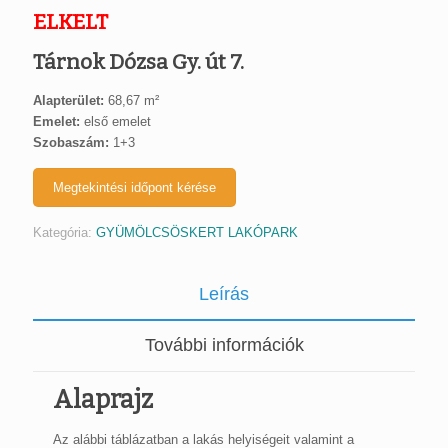
ELKELT
Tárnok Dózsa Gy. út 7.
Alapterület:
68,67 m²
Emelet:
első emelet
Szobaszám:
1+3
Megtekintési időpont kérése
Kategória:
GYÜMÖLCSÖSKERT LAKÓPARK
Leírás
További információk
Alaprajz
Az alábbi táblázatban a lakás helyiségeit valamint a