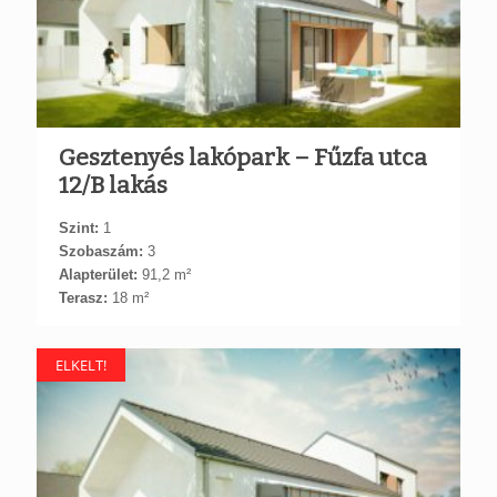
Gesztenyés lakópark – Fűzfa utca
12/B lakás
Szint:
1
Szobaszám:
3
Alapterület:
91,2 m²
Terasz:
18 m²
ELKELT!