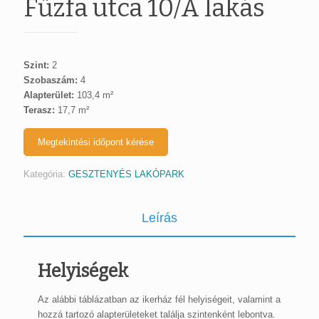
Fűzfa utca 10/A lakás
Szint:
2
Szobaszám:
4
Alapterület:
103,4 m²
Terasz:
17,7 m²
Megtekintési időpont kérése
Kategória:
GESZTENYÉS LAKÓPARK
Leírás
Helyiségek
Az alábbi táblázatban az ikerház fél helyiségeit, valamint a
hozzá tartozó alapterületeket találja szintenként lebontva.