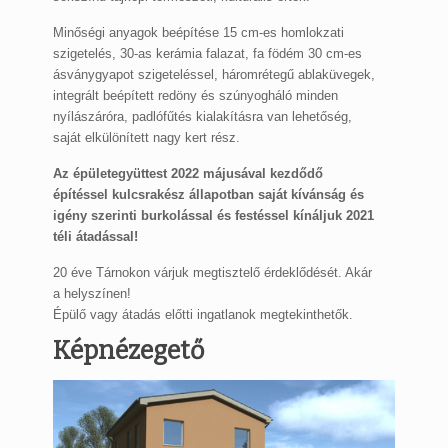
Minőségi anyagok beépítése 15 cm-es homlokzati
szigetelés, 30-as kerámia falazat, fa födém 30 cm-es
ásványgyapot szigeteléssel, háromrétegű ablaküvegek,
integrált beépített redöny és szúnyogháló minden
nyílászáróra, padlófűtés kialakításra van lehetőség,
saját elkülönített nagy kert rész.
Az épületegyüttest 2022 májusával kezdődő
építéssel kulcsrakész állapotban saját kívánság és
igény szerinti burkolással és festéssel kínáljuk 2021
téli átadással!
20 éve Tárnokon várjuk megtisztelő érdeklődését. Akár
a helyszínen!
Épülő vagy átadás előtti ingatlanok megtekinthetők.
Képnézegető