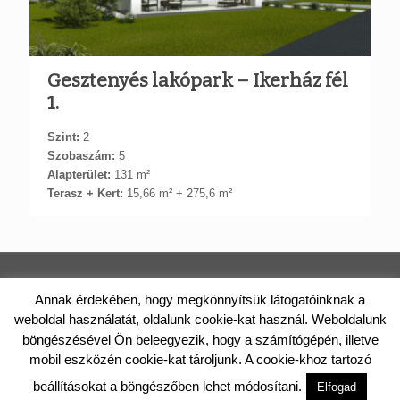
Gesztenyés lakópark – Ikerház fél
1.
Szint:
2
Szobaszám:
5
Alapterület:
131 m²
Terasz + Kert:
15,66 m² + 275,6 m²
TÁRNOKI LAKÁS | PAPP CONSTRUCT KFT.
Annak érdekében, hogy megkönnyítsük látogatóinknak a
weboldal használatát, oldalunk cookie-kat használ. Weboldalunk
2461 Tárnok, Rákóczi utca 46/A. Telefon: +36 (20) 988-0122 E-
böngészésével Ön beleegyezik, hogy a számítógépén, illetve
mail: iroda@tarnokilakas.hu
© 2017 Papp Construct Kft. Minden jog fenntartva.
mobil eszközén cookie-kat tároljunk. A cookie-khoz tartozó
ADATVÉDELEM
Eladás és az árváltozás jogát fenntartjuk.
beállításokat a böngészőben lehet módosítani.
Elfogad