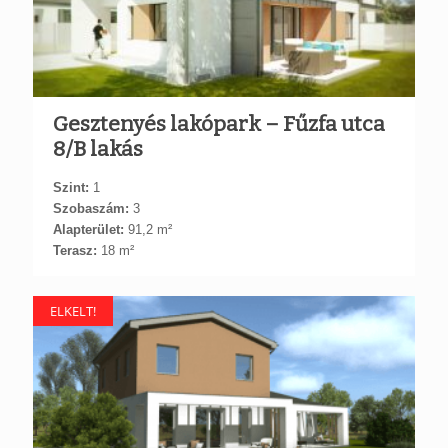
Gesztenyés lakópark – Fűzfa utca
8/B lakás
Szint:
1
Szobaszám:
3
Alapterület:
91,2 m²
Terasz:
18 m²
ELKELT!