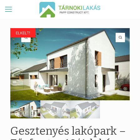
ELKELT!
ELKELT!
Gesztenyés lakópark –