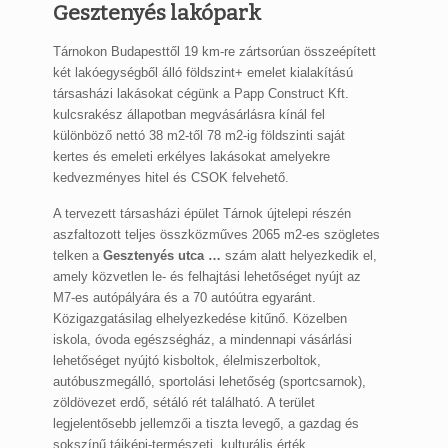
Gesztenyés lakópark
Tárnokon Budapesttől 19 km-re zártsorúan összeépített
két lakóegységből álló földszint+ emelet kialakítású
társasházi lakásokat cégünk a Papp Construct Kft.
kulcsrakész állapotban megvásárlásra kínál fel
különböző nettó 38 m2-től 78 m2-ig földszinti saját
kertes és emeleti erkélyes lakásokat amelyekre
kedvezményes hitel és CSOK felvehető.
A tervezett társasházi épület Tárnok újtelepi részén
aszfaltozott teljes összközműves 2065 m2-es szögletes
telken a
Gesztenyés utca …
szám alatt helyezkedik el,
amely közvetlen le- és felhajtási lehetőséget nyújt az
M7-es autópályára és a 70 autóútra egyaránt.
Közigazgatásilag elhelyezkedése kitűnő. Közelben
iskola, óvoda egészségház, a mindennapi vásárlási
lehetőséget nyújtó kisboltok, élelmiszerboltok,
autóbuszmegálló, sportolási lehetőség (sportcsarnok),
zöldövezet erdő, sétáló rét található. A terület
legjelentősebb jellemzői a tiszta levegő, a gazdag és
sokszínű tájképi-természeti, kulturális érték.