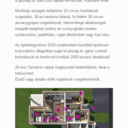
a gazdag és sokszínű tájképi-természeti, kulturális érték.
Minőségi anyagok beépítése 15 cm-es homlokzati
szigetelés, 30-as kerámia falazat, fa födém 30 cm-es
ásványgyapot szigeteléssel, háromrétegű ablaküvegek,
integrált beépített redöny és szúnyogháló minden
nyílászáróra, padlófűtés, saját elkülönített nagy kert rész.
Az épületegyüttest 2019 szeptemberi kezdődő építéssel
kulcsrakész állapotban saját kívánság és igény szerinti
burkolással és festéssel kínáljuk 2020 tavaszi átadással!
20 éve Tárnokon várjuk megtisztelő érdeklődését. Akár a
helyszinen!
Épülő vagy átadás előtti ingatlanok megtekinthetők.