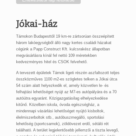
Jókai-ház
Tárnokon Budapesttől 19 km-re zártsorúan összeépített
három lakóegységből álló nagy kertes családi házakat
cégünk a Papp Construct Kft. kulcsrakész állapotban
megvásárlásra kínál fel nettó 109 méretekben
kedvezményes hitel és CSOK felvehető.
A tervezett épületek Tárnok ligeti részén aszfaltozott teljes
összközműves 1100 m2-es szögletes telken a Jókai útca
54 szám alatt helyezkedik el, amely közvetlen le- és
felhajtási lehetőséget nyújt az M7-es autópályára és a 70
autóútra egyaránt. Közigazgatásilag elhelyezkedése
kitűnő. Közelben iskola, óvoda egészségház, a
mindennapi vásárlási lehetőséget nyújtó kisboltok,
élelmiszerboltok stb., autóbuszmegálló, sportolási
lehetőség (sportcsarnok), zöldövezet erdő, sétáló rét
található. A terület legjelentősebb jellemzői a tiszta levegő,