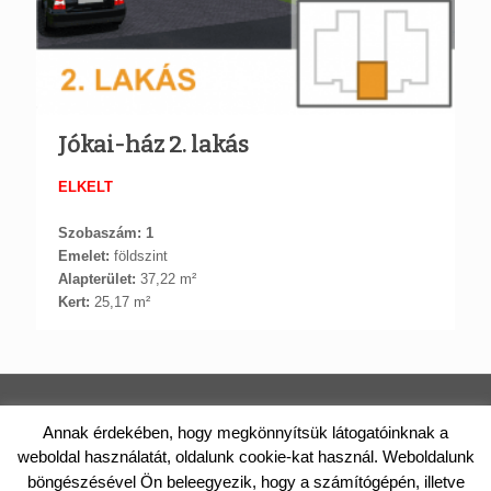
Jókai-ház 2. lakás
ELKELT
Szobaszám: 1
Emelet:
földszint
Alapterület:
37,22 m²
Kert:
25,17 m²
TÁRNOKI LAKÁS | PAPP CONSTRUCT KFT.
Annak érdekében, hogy megkönnyítsük látogatóinknak a
weboldal használatát, oldalunk cookie-kat használ. Weboldalunk
2461 Tárnok, Rákóczi utca 46/A. Telefon: +36 (20) 988-0122 E-
böngészésével Ön beleegyezik, hogy a számítógépén, illetve
mail: iroda@tarnokilakas.hu