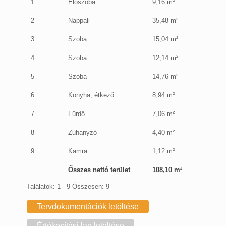
1
Előszoba
9,16 m²
2
Nappali
35,48 m²
3
Szoba
15,04 m²
4
Szoba
12,14 m²
5
Szoba
14,76 m²
6
Konyha, étkező
8,94 m²
7
Fürdő
7,06 m²
8
Zuhanyzó
4,40 m²
9
Kamra
1,12 m²
Ősszes nettó terület
108,10 m²
Találatok: 1 - 9 Összesen: 9
Tervdokumentációk letöltése
Értékesítési lap letöltése