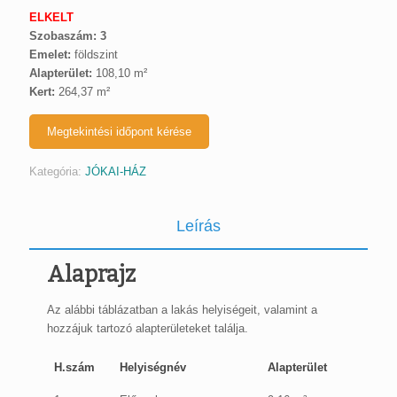
ELKELT
Szobaszám: 3
Emelet:
földszint
Alapterület:
108,10 m²
Kert:
264,37 m²
Megtekintési időpont kérése
Kategória:
JÓKAI-HÁZ
Leírás
Alaprajz
Az alábbi táblázatban a lakás helyiségeit, valamint a
hozzájuk tartozó alapterületeket találja.
H.szám
Helyiségnév
Alapterület