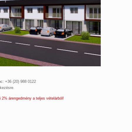
c: +36 (20) 988 0122
tkezésre.
i 2% árengedmény a teljes vételárból!