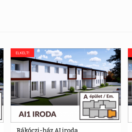
ELKELT!
Rákóczi-ház AI iroda