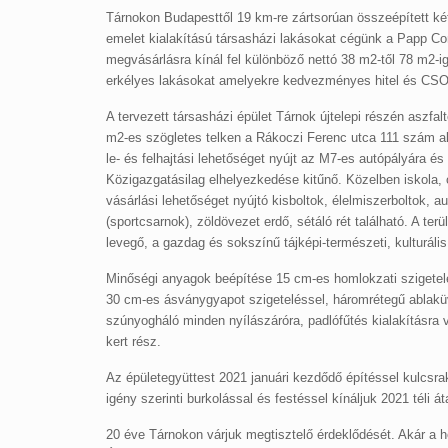
Tárnokon Budapesttől 19 km-re zártsorúan összeépített két
emelet kialakítású társasházi lakásokat cégünk a Papp Con
megvásárlásra kínál fel különböző nettó 38 m2-től 78 m2-ig 
erkélyes lakásokat amelyekre kedvezményes hitel és CSO
A tervezett társasházi épület Tárnok újtelepi részén aszfa
m2-es szögletes telken a Rákoczi Ferenc utca 111 szám al
le- és felhajtási lehetőséget nyújt az M7-es autópályára és
Közigazgatásilag elhelyezkedése kitűnő. Közelben iskola
vásárlási lehetőséget nyújtó kisboltok, élelmiszerboltok, a
(sportcsarnok), zöldövezet erdő, sétáló rét található. A terü
levegő, a gazdag és sokszínű tájképi-természeti, kulturális
Minőségi anyagok beépítése 15 cm-es homlokzati szigetelé
30 cm-es ásványgyapot szigeteléssel, háromrétegű ablaküve
szúnyogháló minden nyílászáróra, padlófűtés kialakításra v
kert rész.
Az épületegyüttest 2021 januári kezdődő építéssel kulcsra
igény szerinti burkolással és festéssel kínáljuk 2021 téli á
20 éve Tárnokon várjuk megtisztelő érdeklődését. Akár a h