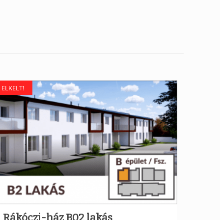
ELKELT!
Rákóczi-ház B02 lakás