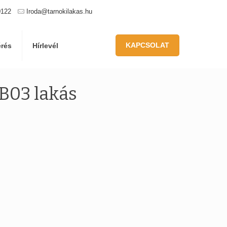
0122
Iroda@tarnokilakas.hu
KAPCSOLAT
érés
Hírlevél
B03 lakás