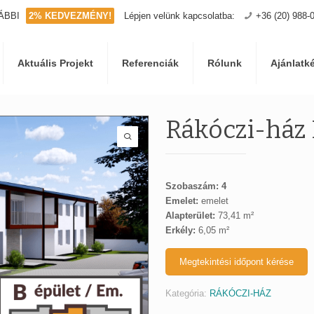
ÁBBI
2% KEDVEZMÉNY!
Lépjen velünk kapcsolatba:
+36 (20) 988-
Aktuális Projekt
Referenciák
Rólunk
Ajánlatk
Rákóczi-ház 
Szobaszám: 4
Emelet:
emelet
Alapterület:
73,41 m²
Erkély:
6,05 m²
Megtekintési időpont kérése
Kategória:
RÁKÓCZI-HÁZ