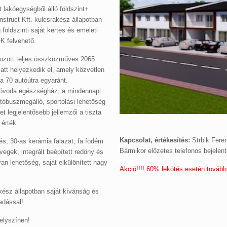
 lakóegységből álló földszint+
struct Kft. kulcsrakész állapotban
földszinti saját kertes és emeleti
K felvehető.
ltozott teljes összközműves 2065
att helyezkedik el, amely közvetlen
 a 70 autóútra egyaránt.
, óvoda egészségház, a mindennapi
utóbuszmegálló, sportolási lehetőség
let legjelentősebb jellemzői a tiszta
 érték.
Kapcsolat, értékesítés:
Strbik Feren
s, 30-as kerámia falazat, fa födém
Bármikor előzetes telefonos bejelen
gek, integrált beépített redöny és
an lehetőség, saját elkülönített nagy
Akció!!!! 60% lekötés esetén tovább
kész állapotban saját kívánság és
tadással!
elyszínen!