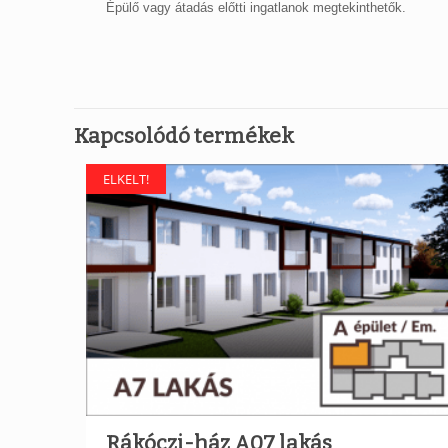
Épülő vagy átadás előtti ingatlanok megtekinthetők.
Kapcsolódó termékek
ELKELT!
Rákóczi-ház A07 lakás