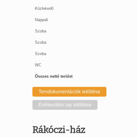
Közlekedő
Nappali
Szoba
Szoba
Szoba
WC
Összes nettó terület
Tervdokumentációk letöltése
Értékesítési lap letöltése
Rákóczi-ház