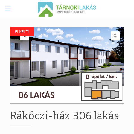
ELKELT!
ELKELT!
Rákóczi-ház B06 lakás