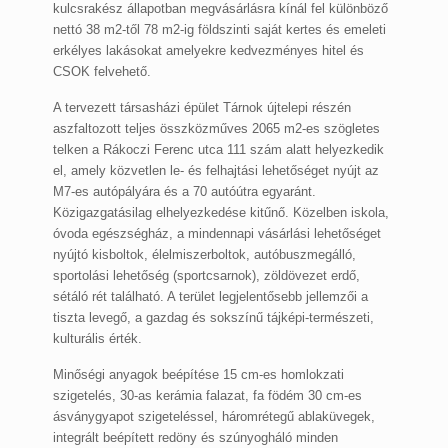
kulcsrakész állapotban megvásárlásra kínál fel különböző
nettó 38 m2-től 78 m2-ig földszinti saját kertes és emeleti
erkélyes lakásokat amelyekre kedvezményes hitel és
CSOK felvehető.
A tervezett társasházi épület Tárnok újtelepi részén
aszfaltozott teljes összközműves 2065 m2-es szögletes
telken a Rákoczi Ferenc utca 111 szám alatt helyezkedik
el, amely közvetlen le- és felhajtási lehetőséget nyújt az
M7-es autópályára és a 70 autóútra egyaránt.
Közigazgatásilag elhelyezkedése kitűnő. Közelben iskola,
óvoda egészségház, a mindennapi vásárlási lehetőséget
nyújtó kisboltok, élelmiszerboltok, autóbuszmegálló,
sportolási lehetőség (sportcsarnok), zöldövezet erdő,
sétáló rét található. A terület legjelentősebb jellemzői a
tiszta levegő, a gazdag és sokszínű tájképi-természeti,
kulturális érték.
Minőségi anyagok beépítése 15 cm-es homlokzati
szigetelés, 30-as kerámia falazat, fa födém 30 cm-es
ásványgyapot szigeteléssel, háromrétegű ablaküvegek,
integrált beépített redöny és szúnyogháló minden