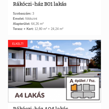
Rákóczi-ház B01 lakás
Szobaszám:
3
Emelet:
földszint
Alapterület:
64,26 m²
Terasz + Kert:
12,80 m² + 24,24 m²
ELKELT!
Rákóczi-ház A04 lakás