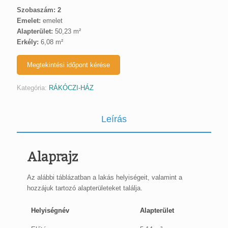
Szobaszám: 2
Emelet:
emelet
Alapterület:
50,23 m²
Erkély:
6,08 m²
Megtekintési időpont kérése
Kategória:
RÁKÓCZI-HÁZ
Leírás
Alaprajz
Az alábbi táblázatban a lakás helyiségeit, valamint a
hozzájuk tartozó alapterületeket találja.
Helyiségnév
Alapterület