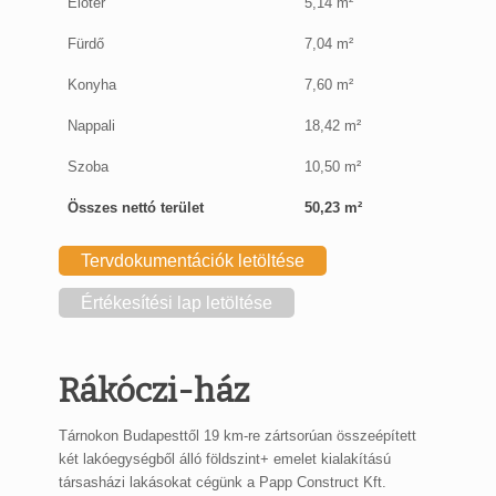
Előtér
5,14 m²
Fürdő
7,04 m²
Konyha
7,60 m²
Nappali
18,42 m²
Szoba
10,50 m²
Összes nettó terület
50,23 m²
Tervdokumentációk letöltése
Értékesítési lap letöltése
Rákóczi-ház
Tárnokon Budapesttől 19 km-re zártsorúan összeépített
két lakóegységből álló földszint+ emelet kialakítású
társasházi lakásokat cégünk a Papp Construct Kft.