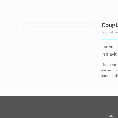
Dougl
Support t
Lorem ips
in gravid
Donec vest
elementum. 
lacus tinc
2461 T