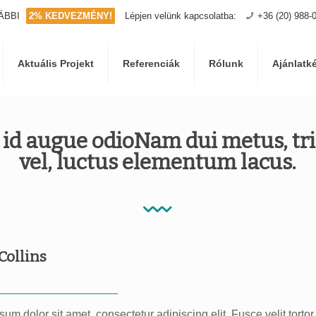
ÁBBI
2% KEDVEZMÉNY!
Lépjen velünk kapcsolatba:
+36 (20) 988-
Aktuális Projekt
Referenciák
Rólunk
Ajánlatk
id augue odioNam dui metus, tris
vel, luctus elementum lacus.
Collins
um dolor sit amet, consectetur adipiscing elit. Fusce velit tortor