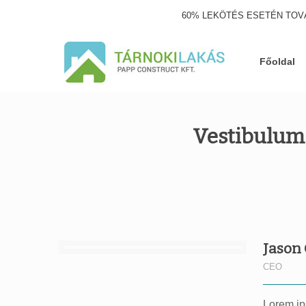
60% LEKÖTÉS ESETÉN TOV
Főoldal
Vestibulum 
Jason 
CEO
Lorem ips