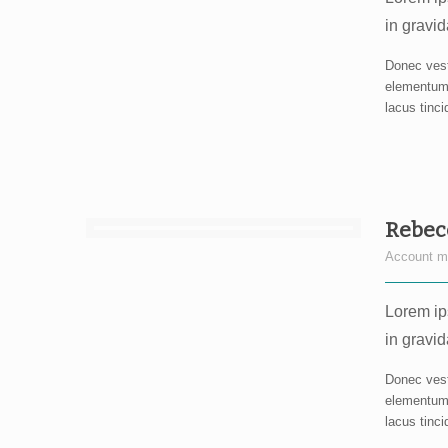
in gravid
Donec vest
elementum. 
lacus tinc
Rebec
Account m
Lorem ips
in gravid
Donec vest
elementum. 
lacus tinc