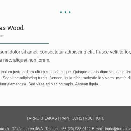
as Wood
eam
um dolor sit amet, consectetur adipiscing elit. Fusce velit tortor
a nec, aliquet non lorem.
ibulum justo a diam ultricies pellentesque. Quisque mattis diam vel lacus tin
Sed vitae adipiscing turpis. Aenean ligula nibh, molestie id viverra. mattis d
idunt elementum. Sed vitae adipiscing turpis. Aenean ligula.
TÁRNOKI LAKÁS | PAPP CONSTRUCT KFT.
árnok, Rákóczi utca 46/A. Telefon: +36 (20) 988-0122 E-mail: iroda@tarnokil