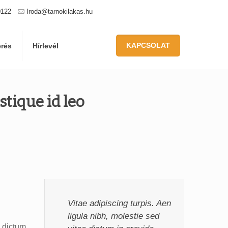
0122
Iroda@tarnokilakas.hu
KAPCSOLAT
érés
Hírlevél
tique id leo
Vitae adipiscing turpis. Aen
ligula nibh, molestie sed
, dictum