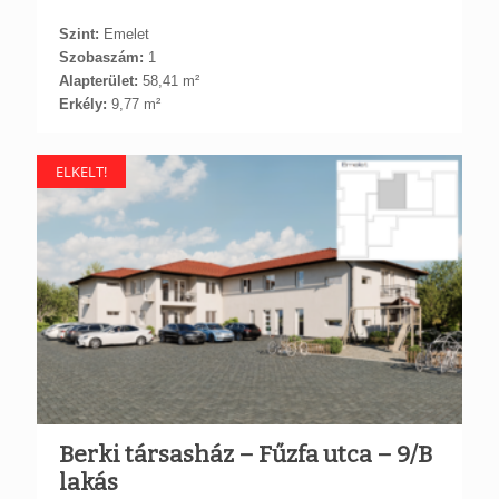
Szint:
Emelet
Szobaszám:
1
Alapterület:
58,41 m²
Erkély:
9,77 m²
ELKELT!
Berki társasház – Fűzfa utca – 9/B
lakás