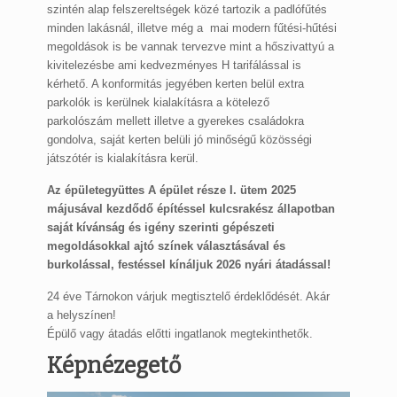
szintén alap felszereltségek közé tartozik a padlófűtés
minden lakásnál, illetve még a mai modern fűtési-hűtési
megoldások is be vannak tervezve mint a hőszivattyú a
kivitelezésbe ami kedvezményes H tarifálással is
kérhető. A konformitás jegyében kerten belül extra
parkolók is kerülnek kialakításra a kötelező
parkolószám mellett illetve a gyerekes családokra
gondolva, saját kerten belüli jó minőségű közösségi
játszótér is kialakításra kerül.
Az épületegyüttes A épület része I. ütem 2025
májusával kezdődő építéssel kulcsrakész állapotban
saját kívánság és igény szerinti gépészeti
megoldásokkal ajtó színek választásával és
burkolással, festéssel kínáljuk 2026 nyári átadással!
24 éve Tárnokon várjuk megtisztelő érdeklődését. Akár
a helyszínen!
Épülő vagy átadás előtti ingatlanok megtekinthetők.
Képnézegető