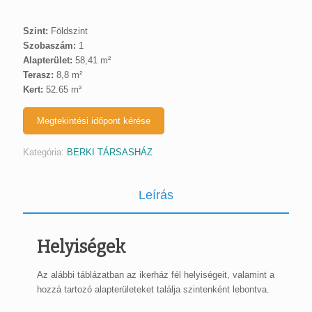
Szint:
Földszint
Szobaszám:
1
Alapterület:
58,41 m²
Terasz:
8,8 m²
Kert:
52.65 m²
Megtekintési időpont kérése
Kategória:
BERKI TÁRSASHÁZ
Leírás
Helyiségek
Az alábbi táblázatban az ikerház fél helyiségeit, valamint a
hozzá tartozó alapterületeket találja szintenként lebontva.