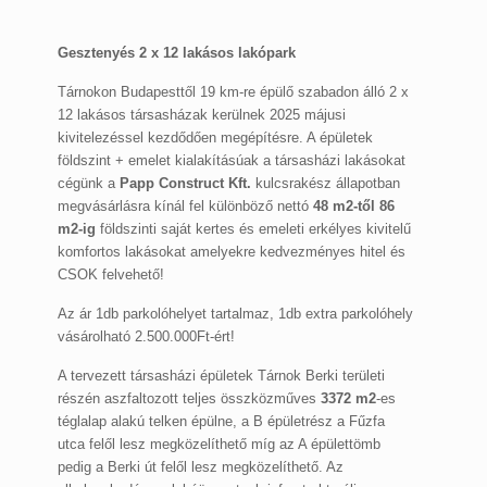
Gesztenyés 2 x 12 lakásos lakópark
Tárnokon Budapesttől 19 km-re épülő szabadon álló 2 x
12 lakásos társasházak kerülnek 2025 májusi
kivitelezéssel kezdődően megépítésre. A épületek
földszint + emelet kialakításúak a társasházi lakásokat
cégünk a
Papp Construct Kft.
kulcsrakész állapotban
megvásárlásra kínál fel különböző nettó
48 m2-től 86
m2-ig
földszinti saját kertes és emeleti erkélyes kivitelű
komfortos lakásokat amelyekre kedvezményes hitel és
CSOK felvehető!
Az ár 1db parkolóhelyet tartalmaz, 1db extra parkolóhely
vásárolható 2.500.000Ft-ért!
A tervezett társasházi épületek Tárnok Berki területi
részén aszfaltozott teljes összközműves
3372 m2
-es
téglalap alakú telken épülne, a B épületrész a Fűzfa
utca felől lesz megközelíthető míg az A épülettömb
pedig a Berki út felől lesz megközelíthető. Az