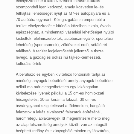
elhelyezkedése a lakóövezetnek infrastrukturális
szempontból igen kedvező, amely közvetlen le- és
felhajtási lehetőséget nyújt az M7-es autópályára és a
70 autóútra egyaránt. Közigazgatási szempontból a
terület elhelyezkedése kitűnő a közelben iskola, óvoda
egészségház, a mindennapi vásárlási lehetőséget nyújtó
kisboltok, élelmiszerboltok, autóbuszmegálló, sportolási
lehetőség (sportcsarnok), zöldövezet erdő, sétáló rét
található. A terület legjelentősebb jellemzői a tiszta
levegő, a gazdag és sokszínű tájképi-természeti,
kulturális érték.
A beruházó és egyben kivitelező fontosnak tartja az
minőségi anyagok beépítését amely anyagok beépítése
nélkül ma már elengedhetetlen egy lakóingatlan
kivitelezése ilyenek például a 15 cm-es homlokzati
hőszigetelés, 30-as kerámia falazat, 30 cm-es
ásványgyapot szigeteléssel a födémeken, hangátló
falazatok a lakás elválasztó falazatok építésénél,
háromrétegű ablaküvegek Itt megemlítésre méltó még
az alap felszereltség amelyek között van az integrált
beépített redőny és szúnyogháló minden nyílászáróra,