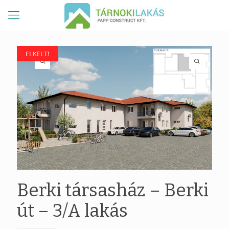
ELKELT!
ELKELT!
Berki társasház – Berki
út – 3/A lakás