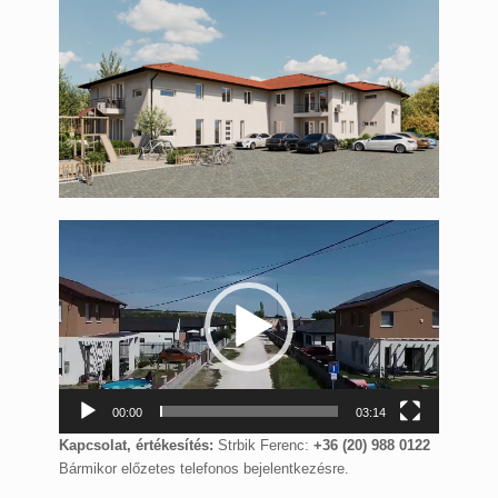
Videólejátszó
00:00
03:14
Kapcsolat, értékesítés:
Strbik Ferenc:
+36 (20) 988 0122
Bármikor előzetes telefonos bejelentkezésre.