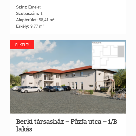
Szint:
Emelet
Szobaszám:
1
Alapterület:
58,41 m²
Erkély:
9,77 m²
ELKELT!
Berki társasház – Fűzfa utca – 1/B
lakás