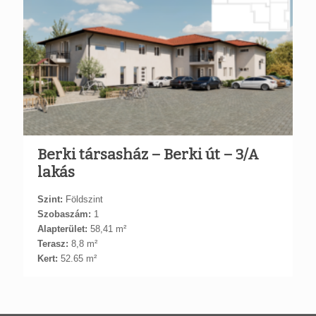
Berki társasház – Berki út – 3/A
lakás
Szint:
Földszint
Szobaszám:
1
Alapterület:
58,41 m²
Terasz:
8,8 m²
Kert:
52.65 m²