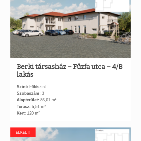
Berki társasház – Fűzfa utca – 4/B
lakás
Szint:
Földszint
Szobaszám:
3
Alapterület:
86,01 m²
Terasz:
5,51 m²
Kert:
120 m²
ELKELT!