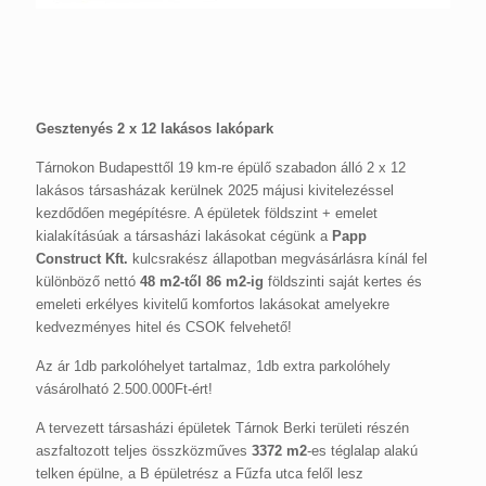
Gesztenyés 2 x 12 lakásos lakópark
Tárnokon Budapesttől 19 km-re épülő szabadon álló 2 x 12
lakásos társasházak kerülnek 2025 májusi kivitelezéssel
kezdődően megépítésre. A épületek földszint + emelet
kialakításúak a társasházi lakásokat cégünk a
Papp
Construct Kft.
kulcsrakész állapotban megvásárlásra kínál fel
különböző nettó
48 m2-től 86 m2-ig
földszinti saját kertes és
emeleti erkélyes kivitelű komfortos lakásokat amelyekre
kedvezményes hitel és CSOK felvehető!
Az ár 1db parkolóhelyet tartalmaz, 1db extra parkolóhely
vásárolható 2.500.000Ft-ért!
A tervezett társasházi épületek Tárnok Berki területi részén
aszfaltozott teljes összközműves
3372 m2
-es téglalap alakú
telken épülne, a B épületrész a Fűzfa utca felől lesz