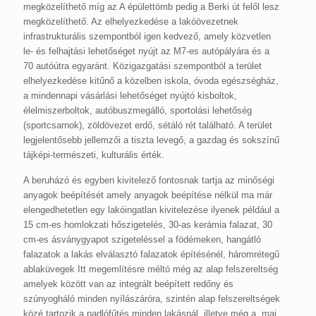
megközelíthető míg az A épülettömb pedig a Berki út felől lesz
megközelíthető. Az elhelyezkedése a lakóövezetnek
infrastrukturális szempontból igen kedvező, amely közvetlen
le- és felhajtási lehetőséget nyújt az M7-es autópályára és a
70 autóútra egyaránt. Közigazgatási szempontból a terület
elhelyezkedése kitűnő a közelben iskola, óvoda egészségház,
a mindennapi vásárlási lehetőséget nyújtó kisboltok,
élelmiszerboltok, autóbuszmegálló, sportolási lehetőség
(sportcsarnok), zöldövezet erdő, sétáló rét található. A terület
legjelentősebb jellemzői a tiszta levegő, a gazdag és sokszínű
tájképi-természeti, kulturális érték.
A beruházó és egyben kivitelező fontosnak tartja az minőségi
anyagok beépítését amely anyagok beépítése nélkül ma már
elengedhetetlen egy lakóingatlan kivitelezése ilyenek például a
15 cm-es homlokzati hőszigetelés, 30-as kerámia falazat, 30
cm-es ásványgyapot szigeteléssel a födémeken, hangátló
falazatok a lakás elválasztó falazatok építésénél, háromrétegű
ablaküvegek Itt megemlítésre méltó még az alap felszereltség
amelyek között van az integrált beépített redőny és
szúnyogháló minden nyílászáróra, szintén alap felszereltségek
közé tartozik a padlófűtés minden lakásnál, illetve még a mai