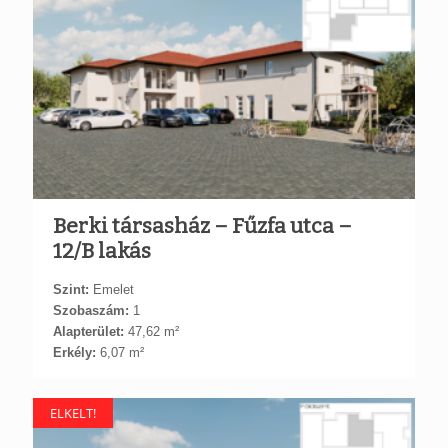
Berki társasház – Fűzfa utca –
12/B lakás
Szint:
Emelet
Szobaszám:
1
Alapterület:
47,62 m²
Erkély:
6,07 m²
ELKELT!