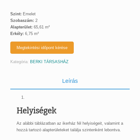
Szint:
Emelet
Szobaszám:
2
Alapterület:
65,61 m²
Erkély:
6,75 m²
Megtekintési időpont kérése
Kategória:
BERKI TÁRSASHÁZ
Leírás
Helyiségek
Az alábbi táblázatban az ikerház fél helyiségeit, valamint a
hozzá tartozó alapterületeket találja szintenként lebontva.