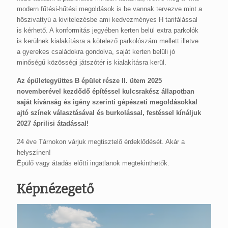
modern fűtési-hűtési megoldások is be vannak tervezve mint a
hőszivattyú a kivitelezésbe ami kedvezményes H tarifálással
is kérhető. A konformitás jegyében kerten belül extra parkolók
is kerülnek kialakításra a kötelező parkolószám mellett illetve
a gyerekes családokra gondolva, saját kerten belüli jó
minőségű közösségi játszótér is kialakításra kerül.
Az épületegyüttes B épület része II. ütem 2025
novemberével kezdődő építéssel kulcsrakész állapotban
saját kívánság és igény szerinti gépészeti megoldásokkal
ajtó színek választásával és burkolással, festéssel kínáljuk
2027 áprilisi átadással!
24 éve Tárnokon várjuk megtisztelő érdeklődését. Akár a
helyszínen!
Épülő vagy átadás előtti ingatlanok megtekinthetők.
Képnézegető