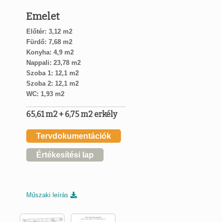
Emelet
Előtér: 3,12 m2
Fürdő: 7,68 m2
Konyha: 4,9 m2
Nappali: 23,78 m2
Szoba 1: 12,1 m2
Szoba 2: 12,1 m2
WC: 1,93 m2
65,61 m2 + 6,75 m2 erkély
Tervdokumentációk
Értékesítési lap
Műszaki leírás