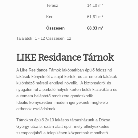
Terasz
14,10 m²
Kert
61,61 m²
Összesen
68,93 m²
Találatok: 1 - 12 Összesen: 12
LIKE Residance Tárnok
A Like Residance Tárnok lakóparkban épülő földszinti
lakások kényelmét a saját kertek, és az emeleti lakások
különböző méretű erkélyei növelik. A biztonságról és
nyugalomról a parkoló helyek kerten belüli kialakítása és
automata beléptető rendszere gondoskodik.
Ideális környezetben modern igényeknek megfelelő
otthonok családoknak.
Tárnokon épülő 2×10 lakásos társasházunk a Dózsa
György utca 5. szám alatt épül, mely elhelyezkedés
szempontjából a településen központnak mondható.