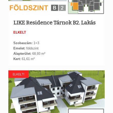
LIKE Residence Tárnok B2. Lakás
ELKELT
Szobaszám:
1+3
Emelet:
földszint
Alapterület:
68,93 m²
Kert:
61,61 m²
ELKELT!