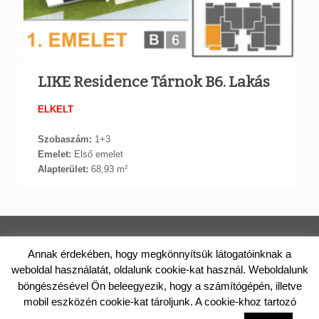
LIKE Residence Tárnok B6. Lakás
ELKELT
Szobaszám:
1+3
Emelet:
Első emelet
Alapterület:
68,93 m²
TÁRNOKI LAKÁS | PAPP CONSTRUCT KFT.
Annak érdekében, hogy megkönnyítsük látogatóinknak a
weboldal használatát, oldalunk cookie-kat használ. Weboldalunk
2461 Tárnok, Rákóczi utca 46/A. Telefon: +36 (20) 988-0122 E-
böngészésével Ön beleegyezik, hogy a számítógépén, illetve
mail: iroda@tarnokilakas.hu
© 2017 Papp Construct Kft. Minden jog fenntartva.
mobil eszközén cookie-kat tároljunk. A cookie-khoz tartozó
ADATVÉDELEM
Eladás és az árváltozás jogát fenntartjuk.