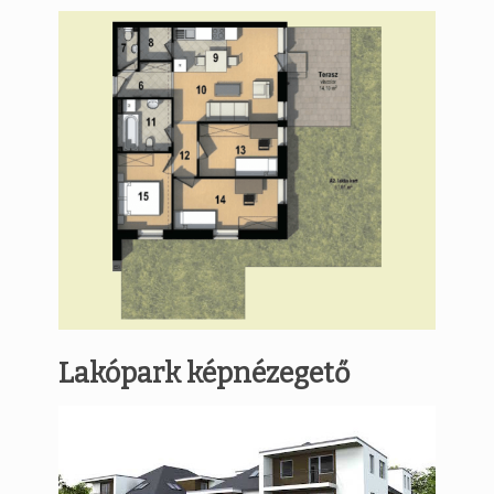
Lakópark képnézegető