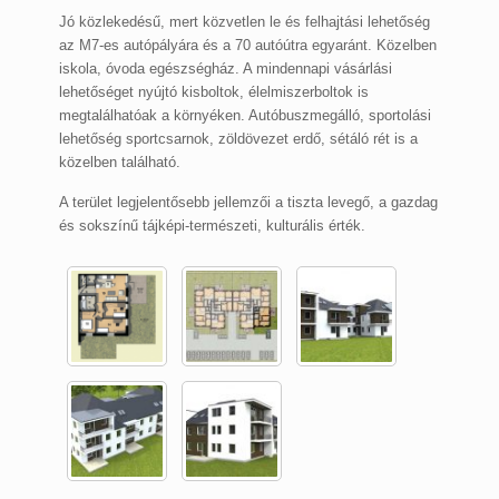
Jó közlekedésű, mert közvetlen le és felhajtási lehetőség
az M7-es autópályára és a 70 autóútra egyaránt. Közelben
iskola, óvoda egészségház. A mindennapi vásárlási
lehetőséget nyújtó kisboltok, élelmiszerboltok is
megtalálhatóak a környéken. Autóbuszmegálló, sportolási
lehetőség sportcsarnok, zöldövezet erdő, sétáló rét is a
közelben található.
A terület legjelentősebb jellemzői a tiszta levegő, a gazdag
és sokszínű tájképi-természeti, kulturális érték.