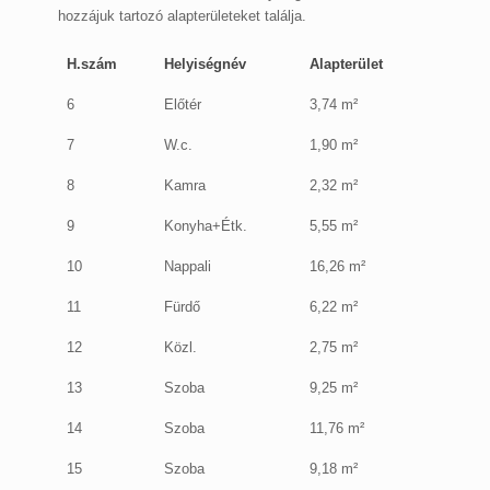
hozzájuk tartozó alapterületeket találja.
H.szám
Helyiségnév
Alapterület
6
Előtér
3,74 m²
7
W.c.
1,90 m²
8
Kamra
2,32 m²
9
Konyha+Étk.
5,55 m²
10
Nappali
16,26 m²
11
Fürdő
6,22 m²
12
Közl.
2,75 m²
13
Szoba
9,25 m²
14
Szoba
11,76 m²
15
Szoba
9,18 m²