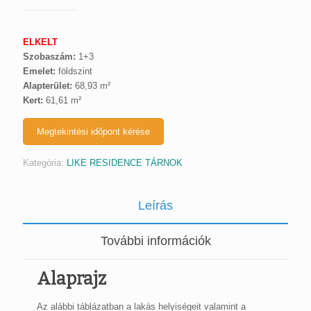
ELKELT
Szobaszám:
1+3
Emelet:
földszint
Alapterület:
68,93 m²
Kert:
61,61 m²
Megtekintési időpont kérése
Kategória:
LIKE RESIDENCE TÁRNOK
Leírás
További információk
Alaprajz
Az alábbi táblázatban a lakás helyiségeit valamint a