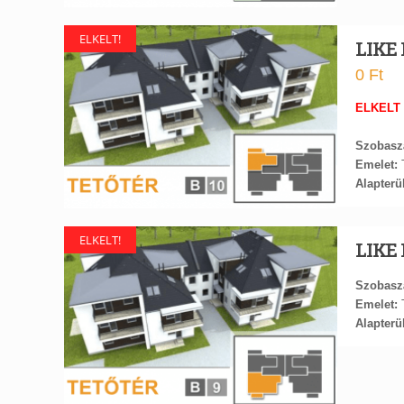
ELKELT!
LIKE 
0
Ft
ELKELT
Szobasz
Emelet:
T
Alapterül
ELKELT!
LIKE 
Szobasz
Emelet:
T
Alapterül