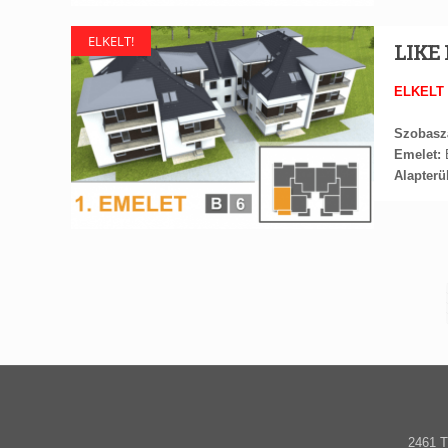
ELKELT!
LIKE 
ELKELT
Szobasz
Emelet:
E
Alapterül
2461 T