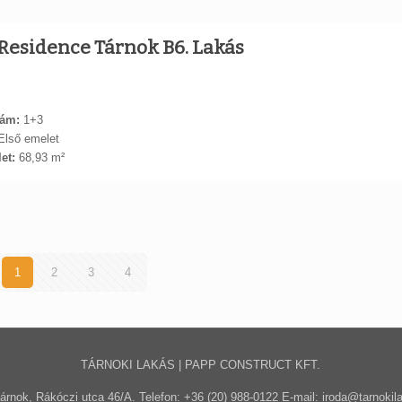
Residence Tárnok B6. Lakás
ám:
1+3
lső emelet
et:
68,93 m²
1
2
3
4
TÁRNOKI LAKÁS | PAPP CONSTRUCT KFT.
árnok, Rákóczi utca 46/A. Telefon: +36 (20) 988-0122 E-mail: iroda@tarnokil