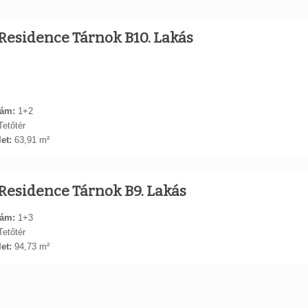
Residence Tárnok B10. Lakás
ám:
1+2
etőtér
et:
63,91 m²
Residence Tárnok B9. Lakás
ám:
1+3
etőtér
et:
94,73 m²