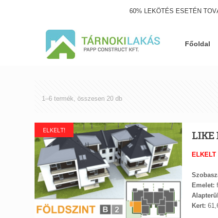
60% LEKÖTÉS ESETÉN TOV
Főoldal
Sorted
1–6 termék, összesen 20 db
by
latest
ELKELT!
LIKE 
ELKELT
Szobasz
Emelet:
f
Alapterül
Kert:
61,