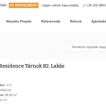
ÁBBI
2% KEDVEZMÉNY!
Lépjen velünk kapcsolatba:
+36 (20) 988-
Aktuális Projekt
Referenciák
Rólunk
Ajánlatk
Residence Tárnok B2. Lakás
ám:
1+3
öldszint
et:
68,93 m²
61 m²