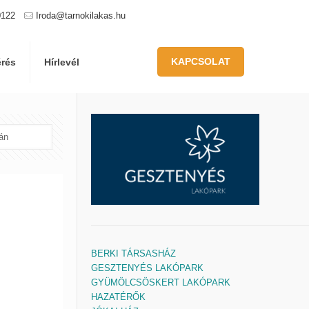
0122
Iroda@tarnokilakas.hu
KAPCSOLAT
érés
Hírlevél
BERKI TÁRSASHÁZ
GESZTENYÉS LAKÓPARK
GYÜMÖLCSÖSKERT LAKÓPARK
HAZATÉRŐK