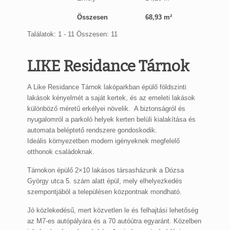
Összesen
68,93 m²
Találatok: 1 - 11 Összesen: 11
LIKE Residance Tárnok
A Like Residance Tárnok lakóparkban épülő földszinti
lakások kényelmét a saját kertek, és az emeleti lakások
különböző méretű erkélyei növelik. A biztonságról és
nyugalomról a parkoló helyek kerten belüli kialakítása és
automata beléptető rendszere gondoskodik.
Ideális környezetben modern igényeknek megfelelő
otthonok családoknak.
Tárnokon épülő 2×10 lakásos társasházunk a Dózsa
György utca 5. szám alatt épül, mely elhelyezkedés
szempontjából a településen központnak mondható.
Jó közlekedésű, mert közvetlen le és felhajtási lehetőség
az M7-es autópályára és a 70 autóútra egyaránt. Közelben