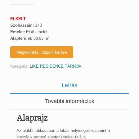
ELKELT
Szobaszám:
1+3
Emelet:
Első emelet
Alapterület:
68,93 m²
Megtekintési időpont kérése
Kategória:
LIKE RESIDENCE TÁRNOK
Leírás
További információk
Alaprajz
Az alábbi táblázatban a lakás helyiségeit valamint a
hozzájuk tartozó alapterületeket találja.