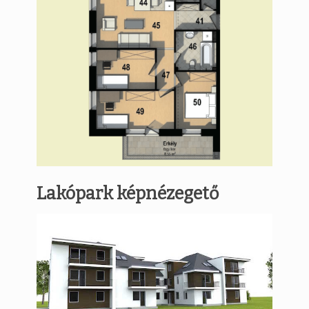
Lakópark képnézegető