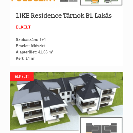
LIKE Residence Tárnok B1. Lakás
ELKELT
Szobaszám:
1+1
Emelet:
földszint
Alapterület:
41,65 m²
Kert:
14 m²
ELKELT!