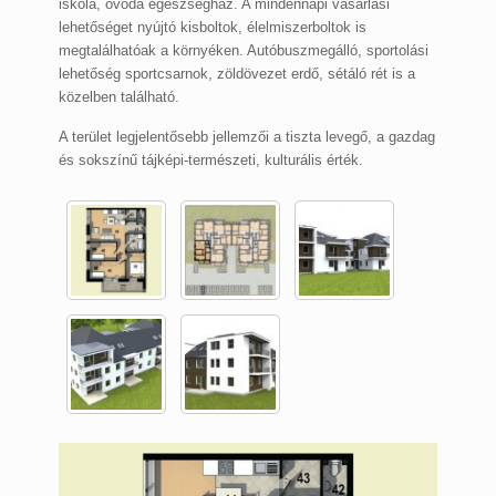
iskola, óvoda egészségház. A mindennapi vásárlási
lehetőséget nyújtó kisboltok, élelmiszerboltok is
megtalálhatóak a környéken. Autóbuszmegálló, sportolási
lehetőség sportcsarnok, zöldövezet erdő, sétáló rét is a
közelben található.
A terület legjelentősebb jellemzői a tiszta levegő, a gazdag
és sokszínű tájképi-természeti, kulturális érték.