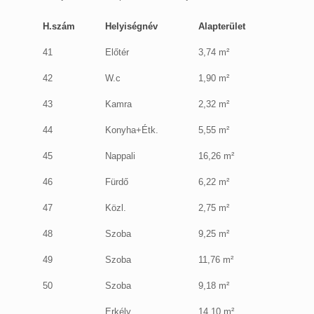
H.szám
Helyiségnév
Alapterület
41
Előtér
3,74 m²
42
W.c
1,90 m²
43
Kamra
2,32 m²
44
Konyha+Étk.
5,55 m²
45
Nappali
16,26 m²
46
Fürdő
6,22 m²
47
Közl.
2,75 m²
48
Szoba
9,25 m²
49
Szoba
11,76 m²
50
Szoba
9,18 m²
Erkély
14,10 m²