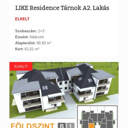
LIKE Residence Tárnok A2. Lakás
ELKELT
Szobaszám:
1+3
Emelet:
földszint
Alapterület:
68,93 m²
Kert:
61,61 m²
ELKELT!