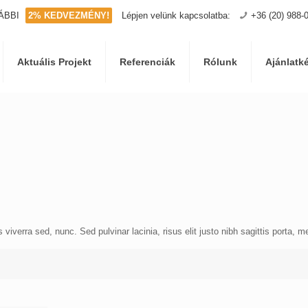
ÁBBI
2% KEDVEZMÉNY!
Lépjen velünk kapcsolatba:
+36 (20) 988-
Aktuális Projekt
Referenciák
Rólunk
Ajánlatk
is viverra sed, nunc. Sed pulvinar lacinia, risus elit justo nibh sagittis porta,