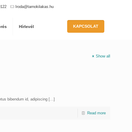
0122
Iroda@tarnokilakas.hu
KAPCSOLAT
érés
Hírlevél
Show all
 metus bibendum id, adipiscing
[…]
Read more