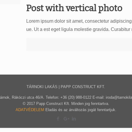
Post with vertical photo
Lorem ipsum dolor sit amet, consectetur adipiscing 
ue. Ut a est eget ligula molestie gravida. Curabitu
TÁRNOKI LAKÁS | PAPP CONSTRUCT KFT.
árnok, Rákóczi utca 46/A. Telefon: +36 (20) 988-0122 E-mail: iroda@tarnokil
© 2017 Papp Construct Kft. Minden jog fenntartva.
ADATVÉDELEM
Eladás és az árváltozás jogát fenntartjuk.