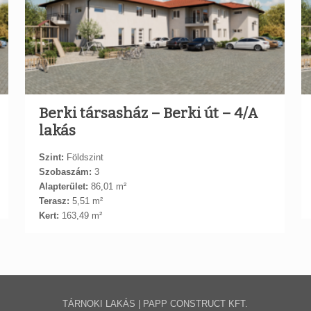
Berki társasház – Berki út – 4/A
lakás
Szint:
Földszint
Szobaszám:
3
Alapterület:
86,01 m²
Terasz:
5,51 m²
Kert:
163,49 m²
TÁRNOKI LAKÁS | PAPP CONSTRUCT KFT.