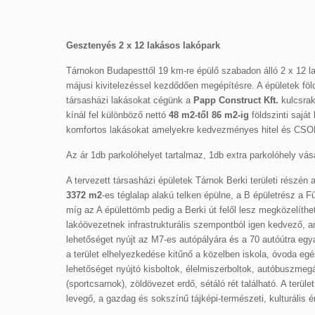
Gesztenyés 2 x 12 lakásos lakópark
Tárnokon Budapesttől 19 km-re épülő szabadon álló 2 x 12 
májusi kivitelezéssel kezdődően megépítésre. A épületek föl
társasházi lakásokat cégünk a
Papp Construct Kft.
kulcsrak
kínál fel különböző nettó
48 m2-től 86 m2-ig
földszinti saját
komfortos lakásokat amelyekre kedvezményes hitel és CSOK
Az ár 1db parkolóhelyet tartalmaz, 1db extra parkolóhely vás
A tervezett társasházi épületek Tárnok Berki területi részén
3372 m2
-es téglalap alakú telken épülne, a B épületrész a F
míg az A épülettömb pedig a Berki út felől lesz megközelíth
lakóövezetnek infrastrukturális szempontból igen kedvező, am
lehetőséget nyújt az M7-es autópályára és a 70 autóútra eg
a terület elhelyezkedése kitűnő a közelben iskola, óvoda eg
lehetőséget nyújtó kisboltok, élelmiszerboltok, autóbuszmegá
(sportcsarnok), zöldövezet erdő, sétáló rét található. A terüle
levegő, a gazdag és sokszínű tájképi-természeti, kulturális é