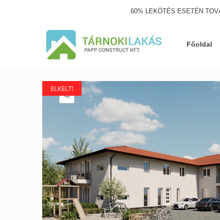
60% LEKÖTÉS ESETÉN TOV
Főoldal
ELKELT!
ELKELT!