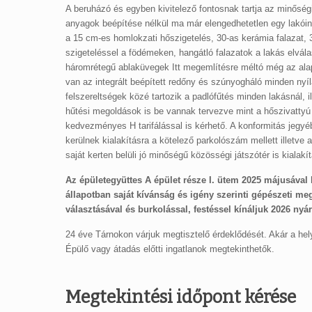
A beruházó és egyben kivitelező fontosnak tartja az minősé
anyagok beépítése nélkül ma már elengedhetetlen egy lakóing
a 15 cm-es homlokzati hőszigetelés, 30-as kerámia falazat
szigeteléssel a födémeken, hangátló falazatok a lakás elvála
háromrétegű ablaküvegek Itt megemlítésre méltó még az alap
van az integrált beépített redőny és szúnyogháló minden nyíl
felszereltségek közé tartozik a padlófűtés minden lakásnál, 
hűtési megoldások is be vannak tervezve mint a hőszivattyú
kedvezményes H tarifálással is kérhető. A konformitás jegyéb
kerülnek kialakításra a kötelező parkolószám mellett illetve
saját kerten belüli jó minőségű közösségi játszótér is kialakít
Az épületegyüttes A épület része I. ütem 2025 májusával
állapotban saját kívánság és igény szerinti gépészeti me
választásával és burkolással, festéssel kínáljuk 2026 nyár
24 éve Tárnokon várjuk megtisztelő érdeklődését. Akár a hel
Épülő vagy átadás előtti ingatlanok megtekinthetők.
Megtekintési időpont kérése