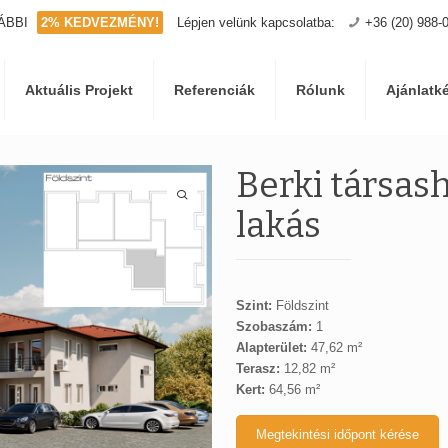
ÁBBI
2% KEDVEZMÉNY!
Lépjen velünk kapcsolatba:
+36 (20) 988-
Aktuális Projekt
Referenciák
Rólunk
Ajánlatk
Berki társash
lakás
Szint:
Földszint
Szobaszám:
1
Alapterület:
47,62 m²
Terasz:
12,82 m²
Kert:
64,56 m²
Megtekintési időpont kérése