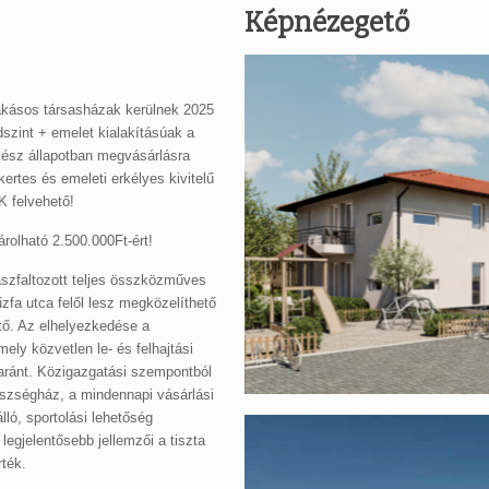
Képnézegető
lakásos társasházak kerülnek 2025
dszint + emelet kialakításúak a
ész állapotban megvásárlásra
 kertes és emeleti erkélyes kivitelű
 felvehető!
árolható 2.500.000Ft-ért!
 aszfaltozott teljes összközműves
űzfa utca felől lesz megközelíthető
ető. Az elhelyezkedése a
ely közvetlen le- és felhajtási
yaránt. Közigazgatási szempontból
észségház, a mindennapi vásárlási
lló, sportolási lehetőség
Videólejátszó
t legjelentősebb jellemzői a tiszta
rték.