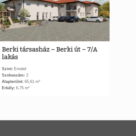
Berki társasház – Berki út – 7/A
lakás
Szint:
Emelet
Szobaszám:
2
Alapterület:
65,61 m²
Erkély:
6,75 m²