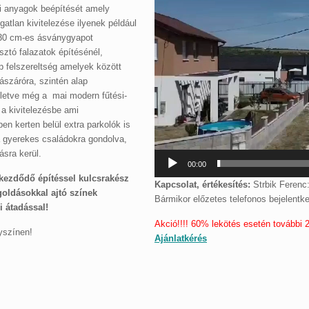
gi anyagok beépítését amely
atlan kivitelezése ilyenek például
, 30 cm-es ásványgyapot
sztó falazatok építésénél,
 felszereltség amelyek között
ászáróra, szintén alap
illetve még a mai modern fűtési-
 a kivitelezésbe ami
en kerten belül extra parkolók is
 a gyerekes családokra gondolva,
ásra kerül.
00:00
 kezdődő építéssel kulcsrakész
Kapcsolat, értékesítés:
Strbik Ferenc
goldásokkal ajtó színek
Bármikor előzetes telefonos bejelentk
i átadással!
Akció!!!! 60% lekötés esetén további 
yszínen!
Ajánlatkérés