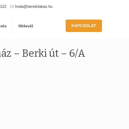
0122
Iroda@tarnokilakas.hu
KAPCSOLAT
érés
Hírlevél
áz – Berki út – 6/A