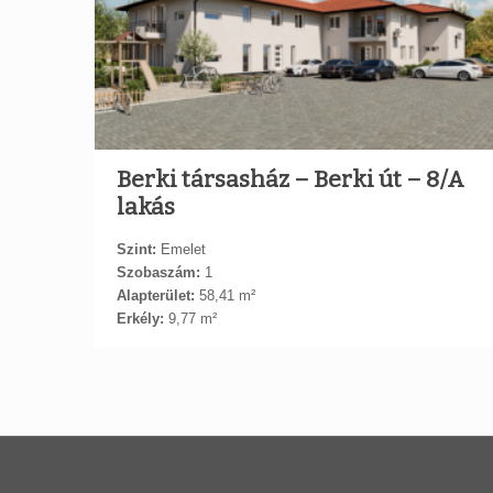
Berki társasház – Berki út – 8/A
lakás
Szint:
Emelet
Szobaszám:
1
Alapterület:
58,41 m²
Erkély:
9,77 m²