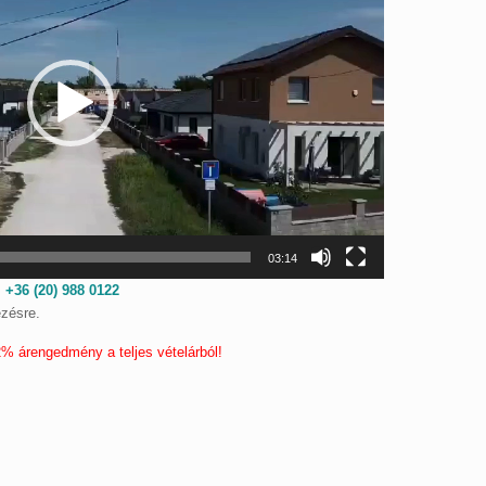
03:14
:
+36 (20) 988 0122
ezésre.
2% árengedmény a teljes vételárból!