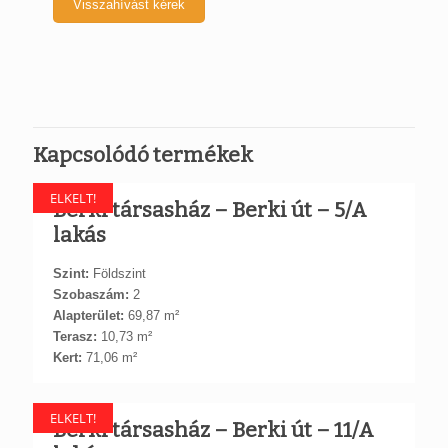
Kapcsolódó termékek
ELKELT!
Berki társasház – Berki út – 5/A
lakás
Szint:
Földszint
Szobaszám:
2
Alapterület:
69,87 m²
Terasz:
10,73 m²
Kert:
71,06 m²
ELKELT!
Berki társasház – Berki út – 11/A