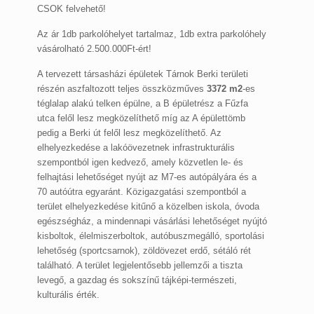
CSOK felvehető!
Az ár 1db parkolóhelyet tartalmaz, 1db extra parkolóhely
vásárolható 2.500.000Ft-ért!
A tervezett társasházi épületek Tárnok Berki területi
részén aszfaltozott teljes összközműves
3372 m2
-es
téglalap alakú telken épülne, a B épületrész a Fűzfa
utca felől lesz megközelíthető míg az A épülettömb
pedig a Berki út felől lesz megközelíthető. Az
elhelyezkedése a lakóövezetnek infrastrukturális
szempontból igen kedvező, amely közvetlen le- és
felhajtási lehetőséget nyújt az M7-es autópályára és a
70 autóútra egyaránt. Közigazgatási szempontból a
terület elhelyezkedése kitűnő a közelben iskola, óvoda
egészségház, a mindennapi vásárlási lehetőséget nyújtó
kisboltok, élelmiszerboltok, autóbuszmegálló, sportolási
lehetőség (sportcsarnok), zöldövezet erdő, sétáló rét
található. A terület legjelentősebb jellemzői a tiszta
levegő, a gazdag és sokszínű tájképi-természeti,
kulturális érték.