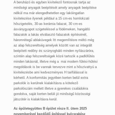
A beruházó és egyben kivitelező fontosnak tartja az
minőségi anyagok beépítését amely anyagok beépítése
nélkül ma már elengedhetetlen egy lakóingatlan
kivitelezése ilyenek például a 15 cm-es homlokzati
hőszigetelés, 30-as kerámia falazat, 30 cm-es
ásványgyapot szigeteléssel a födémeken, hangátló
falazatok a lakás elválasztó falazatok építésénél,
háromrétegű ablaküvegek Itt megemlítésre méltó még
az alap felszereltség amelyek között van az integrált
beépített redőny és szúnyogháló minden nyílászáróra,
szintén alap felszereltségek közé tartozik a padlófűtés
minden lakásnál, illetve még a mai modern fűtési-hűtési
megoldások is be vannak tervezve mint a hőszivattyú a
kivitelezésbe ami kedvezményes H tarifálással is
kérhető. A konformitás jegyében kerten belül extra
parkolók is kerülnek kialakításra a kötelező
parkolószám mellett illetve a gyerekes családokra
gondolva, saját kerten belüli jó minőségű közösségi
játszótér is kialakításra kerül.
Az épületegyüttes B épület része II. ütem 2025
novemberével kezdődő építéssel kulcsrakész