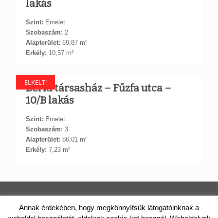
lakás
Szint:
Emelet
Szobaszám:
2
Alapterület:
69,87 m²
Erkély:
10,57 m²
ELKELT!
Berki társasház – Fűzfa utca –
10/B lakás
Szint:
Emelet
Szobaszám:
3
Alapterület:
86,01 m²
Erkély:
7,23 m²
TÁRNOKI LAKÁS | PAPP CONSTRUCT KFT.
Annak érdekében, hogy megkönnyítsük látogatóinknak a