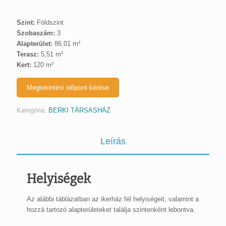
Szint:
Földszint
Szobaszám:
3
Alapterület:
86,01 m²
Terasz:
5,51 m²
Kert:
120 m²
Megtekintési időpont kérése
Kategória:
BERKI TÁRSASHÁZ
Leírás
Helyiségek
Az alábbi táblázatban az ikerház fél helyiségeit, valamint a
hozzá tartozó alapterületeket találja szintenként lebontva.