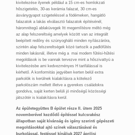
kivitelezése ilyenek például a 15 cm-es homlokzati
hőszigetelés, 30-as kerámia falazat, 30 cm-es
ásványgyapot szigeteléssel a födémeken, hangátló
falazatok a lakás elválasztó falazatok építésénél,
háromrétegű ablaküvegek Itt megemlítésre méltó még
az alap felszereltség amelyek között van az integrált
beépített redőny és szúnyogháló minden nyílászáróra,
szintén alap felszereltségek közé tartozik a padlófűtés
minden lakásnál, illetve még a mai modern fűtési-hűtési
megoldások is be vannak tervezve mint a hőszivattyú a
kivitelezésbe ami kedvezményes H tarifálással is
kérhető. A konformitás jegyében kerten belül extra
parkolók is kerülnek kialakításra a kötelező
parkolószám mellett illetve a gyerekes családokra
gondolva, saját kerten belüli jó minőségű közösségi
játszótér is kialakításra kerül.
Az épületegyüttes B épület része II. ütem 2025
novemberével kezdődő építéssel kulcsrakész
állapotban saját kívánság és igény szerinti gépészeti
megoldásokkal ajtó színek választásával és
burkolással, festéssel kínáljuk 2027 áprilisi