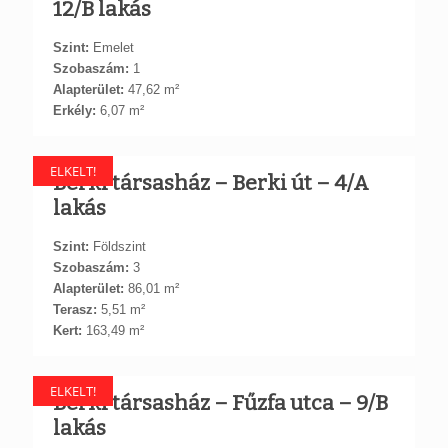
12/B lakás
Szint:
Emelet
Szobaszám:
1
Alapterület:
47,62 m²
Erkély:
6,07 m²
ELKELT!
Berki társasház – Berki út – 4/A
lakás
Szint:
Földszint
Szobaszám:
3
Alapterület:
86,01 m²
Terasz:
5,51 m²
Kert:
163,49 m²
ELKELT!
Berki társasház – Fűzfa utca – 9/B
lakás