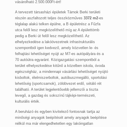
vásárolható 2.500.000Ft-ért!
A tervezett társasházi épületek Tárnok Berki területi
részén aszfaltozott teljes összközműves
3372 m2
-es
téglalap alakú telken épülne, a B épületrész a Fűzfa
utca felől lesz megközelíthető míg az A épülettömb
pedig a Berki út felől lesz megközelíthető. Az
elhelyezkedése a lakóövezetnek infrastrukturális
szempontból igen kedvező, amely közvetlen le- és
felhajtási lehetőséget nyújt az M7-es autópályára és a
70 autóútra egyaránt. Közigazgatási szempontból a
terület elhelyezkedése kitűnő a közelben iskola, óvoda
egészségház, a mindennapi vásárlási lehetőséget nyújtó
kisboltok, élelmiszerboltok, autóbuszmegálló, sportolási
lehetőség (sportcsarnok), zöldövezet erdő, sétáló rét
található. A terület legjelentősebb jellemzői a tiszta
levegő, a gazdag és sokszínű tájképi-természeti,
kulturális érték.
A beruházó és egyben kivitelező fontosnak tartja az
minőségi anyagok beépítését amely anyagok beépítése
nélkül ma már elengedhetetlen egy lakóingatlan