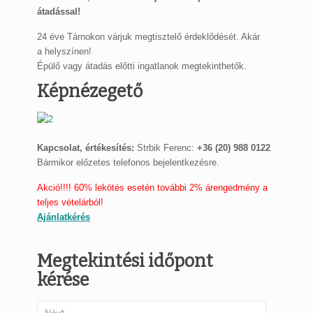
átadással!
24 éve Tárnokon várjuk megtisztelő érdeklődését. Akár
a helyszínen!
Épülő vagy átadás előtti ingatlanok megtekinthetők.
Képnézegető
Kapcsolat, értékesítés:
Strbik Ferenc:
+36 (20) 988 0122
Bármikor előzetes telefonos bejelentkezésre.
Akció!!!! 60% lekötés esetén további 2% árengedmény a
teljes vételárból!
Ajánlatkérés
Megtekintési időpont
kérése