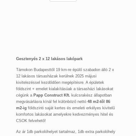
Gesztenyés 2 x 12 lakásos lakópark
Tárnokon Budapesttől 19 km-re épülő szabadon álló 2 x
12 lakásos társasházak kerülnek 2025 májusi
kivitelezéssel kezdődően megépítésre. A épületek
földszint + emelet kialakításúak a társasházi lakásokat
cégünk a
Papp Construct Kft.
kulcsrakész állapotban
megvásárlásra kínál fel különböző nettó
48 m2-től 86
m2-ig
földszinti saját kertes és emeleti erkélyes kivitelű
komfortos lakásokat amelyekre kedvezményes hitel és
CSOK felvehető!
Az ár 1db parkolóhelyet tartalmaz, 1db extra parkolóhely