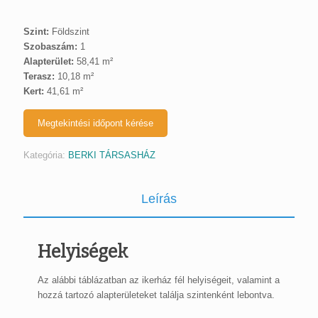
Szint:
Földszint
Szobaszám:
1
Alapterület:
58,41 m²
Terasz:
10,18 m²
Kert:
41,61 m²
Megtekintési időpont kérése
Kategória:
BERKI TÁRSASHÁZ
Leírás
Helyiségek
Az alábbi táblázatban az ikerház fél helyiségeit, valamint a
hozzá tartozó alapterületeket találja szintenként lebontva.