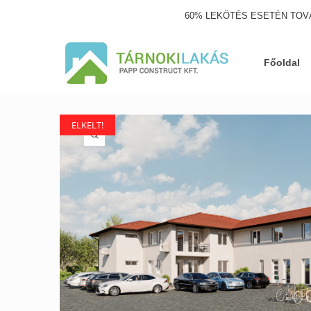
60% LEKÖTÉS ESETÉN TOV
Főoldal
ELKELT!
ELKELT!