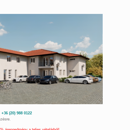
:
+36 (20) 988 0122
ezésre.
2% árengedmény a teljes vételárból!