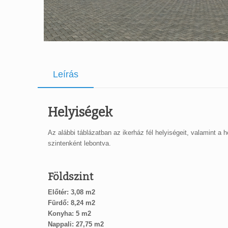
Leírás
Helyiségek
Az alábbi táblázatban az ikerház fél helyiségeit, valamint a h
szintenként lebontva.
Földszint
Előtér: 3,08 m2
Fürdő: 8,24 m2
Konyha: 5 m2
Nappali: 27,75 m2