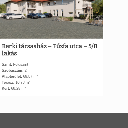
Berki társasház – Fűzfa utca – 5/B
lakás
Szint:
Földszint
Szobaszám:
2
Alapterület:
69,87 m²
Terasz:
10,73 m²
Kert:
68,29 m²