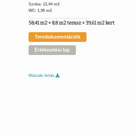
Szoba: 12,44 m2
WC: 1,90 m2
58,41 m2 + 8,8 m2 terasz + 39,61 m2 kert
Tervdokumentációk
Értékesítési lap
Műszaki leírás