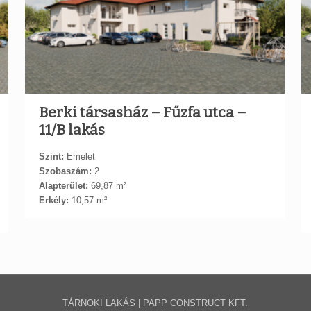
Berki társasház – Fűzfa utca –
11/B lakás
Szint:
Emelet
Szobaszám:
2
Alapterület:
69,87 m²
Erkély:
10,57 m²
TÁRNOKI LAKÁS | PAPP CONSTRUCT KFT.