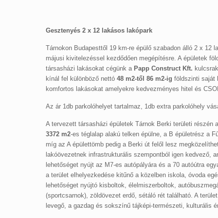
Gesztenyés 2 x 12 lakásos lakópark
Tárnokon Budapesttől 19 km-re épülő szabadon álló 2 x 12 
májusi kivitelezéssel kezdődően megépítésre. A épületek föl
társasházi lakásokat cégünk a
Papp Construct Kft.
kulcsrak
kínál fel különböző nettó
48 m2-től 86 m2-ig
földszinti saját
komfortos lakásokat amelyekre kedvezményes hitel és CSOK
Az ár 1db parkolóhelyet tartalmaz, 1db extra parkolóhely vás
A tervezett társasházi épületek Tárnok Berki területi részén
3372 m2
-es téglalap alakú telken épülne, a B épületrész a F
míg az A épülettömb pedig a Berki út felől lesz megközelíth
lakóövezetnek infrastrukturális szempontból igen kedvező, am
lehetőséget nyújt az M7-es autópályára és a 70 autóútra eg
a terület elhelyezkedése kitűnő a közelben iskola, óvoda eg
lehetőséget nyújtó kisboltok, élelmiszerboltok, autóbuszmegá
(sportcsarnok), zöldövezet erdő, sétáló rét található. A terüle
levegő, a gazdag és sokszínű tájképi-természeti, kulturális é