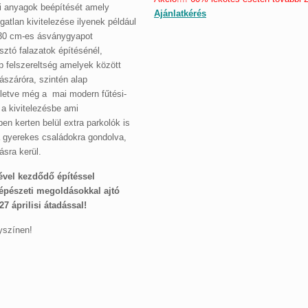
gi anyagok beépítését amely
Ajánlatkérés
atlan kivitelezése ilyenek például
, 30 cm-es ásványgyapot
sztó falazatok építésénél,
 felszereltség amelyek között
ászáróra, szintén alap
illetve még a mai modern fűtési-
 a kivitelezésbe ami
en kerten belül extra parkolók is
 a gyerekes családokra gondolva,
ásra kerül.
ével kezdődő építéssel
gépészeti megoldásokkal ajtó
27 áprilisi átadással!
yszínen!