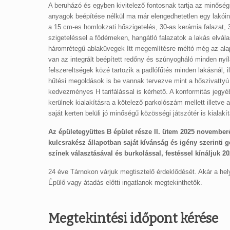
A beruházó és egyben kivitelező fontosnak tartja az minősé
anyagok beépítése nélkül ma már elengedhetetlen egy lakóing
a 15 cm-es homlokzati hőszigetelés, 30-as kerámia falazat
szigeteléssel a födémeken, hangátló falazatok a lakás elvála
háromrétegű ablaküvegek Itt megemlítésre méltó még az alap
van az integrált beépített redőny és szúnyogháló minden nyíl
felszereltségek közé tartozik a padlófűtés minden lakásnál, 
hűtési megoldások is be vannak tervezve mint a hőszivattyú
kedvezményes H tarifálással is kérhető. A konformitás jegyéb
kerülnek kialakításra a kötelező parkolószám mellett illetve
saját kerten belüli jó minőségű közösségi játszótér is kialakít
Az épületegyüttes B épület része II. ütem 2025 november
kulcsrakész állapotban saját kívánság és igény szerinti 
színek választásával és burkolással, festéssel kínáljuk 20
24 éve Tárnokon várjuk megtisztelő érdeklődését. Akár a hel
Épülő vagy átadás előtti ingatlanok megtekinthetők.
Megtekintési időpont kérése