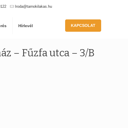
0122
Iroda@tarnokilakas.hu
KAPCSOLAT
érés
Hírlevél
áz – Fűzfa utca – 3/B