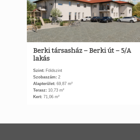
Berki társasház – Berki út – 5/A
lakás
Szint:
Földszint
Szobaszám:
2
Alapterület:
69,87 m²
Terasz:
10,73 m²
Kert:
71,06 m²