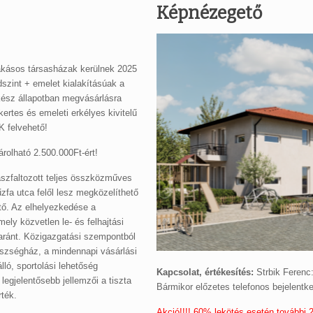
Képnézegető
lakásos társasházak kerülnek 2025
dszint + emelet kialakításúak a
ész állapotban megvásárlásra
 kertes és emeleti erkélyes kivitelű
 felvehető!
árolható 2.500.000Ft-ért!
 aszfaltozott teljes összközműves
űzfa utca felől lesz megközelíthető
ető. Az elhelyezkedése a
ely közvetlen le- és felhajtási
yaránt. Közigazgatási szempontból
észségház, a mindennapi vásárlási
lló, sportolási lehetőség
Kapcsolat, értékesítés:
Strbik Ferenc
t legjelentősebb jellemzői a tiszta
Bármikor előzetes telefonos bejelentk
rték.
Akció!!!! 60% lekötés esetén további 