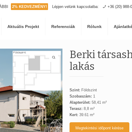
ÁBBI
2% KEDVEZMÉNY!
Lépjen velünk kapcsolatba:
+36 (20) 988-
Aktuális Projekt
Referenciák
Rólunk
Ajánlatk
Berki társash
lakás
Szint:
Földszint
Szobaszám:
1
Alapterület:
58,41 m²
Terasz:
8,8 m²
Kert:
39.61 m²
Megtekintési időpont kérése