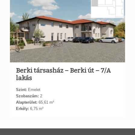
Berki társasház – Berki út – 7/A
lakás
Szint:
Emelet
Szobaszám:
2
Alapterület:
65,61 m²
Erkély:
6,75 m²