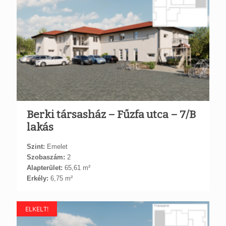
Berki társasház – Fűzfa utca – 7/B
lakás
Szint:
Emelet
Szobaszám:
2
Alapterület:
65,61 m²
Erkély:
6,75 m²
ELKELT!