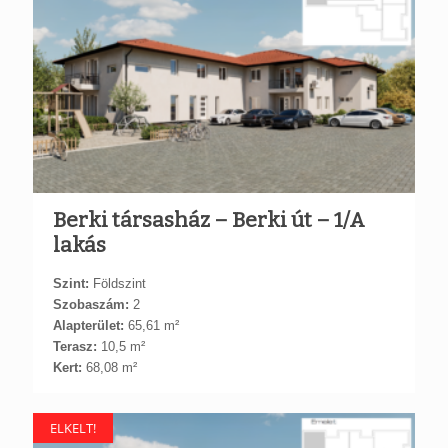
Berki társasház – Berki út – 1/A
lakás
Szint:
Földszint
Szobaszám:
2
Alapterület:
65,61 m²
Terasz:
10,5 m²
Kert:
68,08 m²
ELKELT!