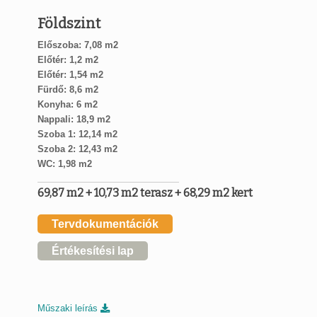
Földszint
Előszoba: 7,08 m2
Előtér: 1,2 m2
Előtér: 1,54 m2
Fürdő: 8,6 m2
Konyha: 6 m2
Nappali: 18,9 m2
Szoba 1: 12,14 m2
Szoba 2: 12,43 m2
WC: 1,98 m2
69,87 m2 + 10,73 m2 terasz + 68,29 m2 kert
Tervdokumentációk
Értékesítési lap
Műszaki leírás