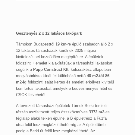
Gesztenyés 2 x 12 lakásos lakópark
Tárnokon Budapesttől 19 km-re épülő szabadon álló 2 x
12 lakásos társasházak kerülnek 2025 májusi
kivitelezéssel kezdődően megépítésre. A épületek
földszint + emelet kialakításúak a társasházi lakásokat
cégünk a
Papp Construct Kft.
kulcsrakész állapotban
megvásárlásra kínál fel különböző nettó
48 m2-től 86
m2-ig
földszinti saját kertes és emeleti erkélyes kivitelű
komfortos lakásokat amelyekre kedvezményes hitel és
CSOK felvehető!
A tervezett társasházi épületek Tárnok Berki területi
részén aszfaltozott teljes összközműves
3372 m2
-es
téglalap alakú telken épülne, a B épületrész a Fűzfa
utca felől lesz megközelíthető míg az A épülettömb
pedig a Berki út felől lesz megközelíthető. Az