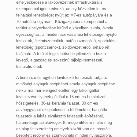
elhelyezkedése a lakóövezetnek infrastrukturális
szempontból igen kedvező, amely közvetlen le- és
felhajtási lehetőséget nyújt az M7-es autópályára és a
70 autóútra egyaránt. Közigazgatási szempontból a
terület elhelyezkedése kitűnő a közelben iskola, óvoda
egészségház, a mindennapi vásárlási lehetőséget nyújtó
kisboltok, élelmiszerboltok, autóbuszmegálló, sportolási
lehetőség (sportcsarnok), zöldövezet erdő, sétáló rét
található. A terület legjelentősebb jellemzői a tiszta
levegő, a gazdag és sokszínű tájképi-természeti,
kulturális érték.
A beruházó és egyben kivitelező fontosnak tartja az
minőségi anyagok beépítését amely anyagok beépítése
nélkül ma már elengedhetetlen egy lakóingatlan
kivitelezése ilyenek például a 15 cm-es homlokzati
hőszigetelés, 30-as kerámia falazat, 30 cm-es
ásványgyapot szigeteléssel a födémeken, hangátló
falazatok a lakás elválasztó falazatok építésénél,
háromrétegű ablaküvegek Itt megemlítésre méltó még
az alap felszereltség amelyek között van az integrált
beépített redőny és szúnyogháló minden nyílászáróra,