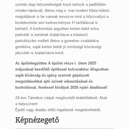
szintén alap felszereltségek közé tartozik a padlófűtés
minden lakásnál, illetve még a mai modern fűtési-hűtési
megoldások is be vannak tervezve mint a hőszivattyú a
kivitelezésbe ami kedvezményes H tarifálással is
kérhető. A konformitás jegyében kerten belül extra
parkolók is kerülnek kialakításra a kötelező
parkolószám mellett illetve a gyerekes családokra
gondolva, saját kerten belüli jó minőségű közösségi
játszótér is kialakításra kerül.
Az épületegyüttes A épület része I. ütem 2025
májusával kezdődő építéssel kulcsrakész állapotban
saját kívánság és igény szerinti gépészeti
megoldásokkal ajtó színek választásával és
burkolással, festéssel kínáljuk 2026 nyári átadással!
24 éve Tárnokon várjuk megtisztelő érdeklődését. Akár
a helyszínen!
Épülő vagy átadás előtti ingatlanok megtekinthetők.
Képnézegető