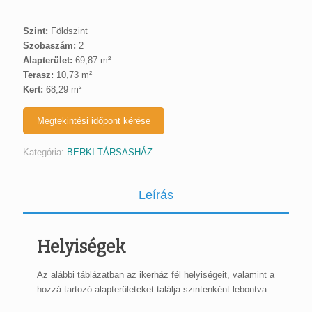
Szint:
Földszint
Szobaszám:
2
Alapterület:
69,87 m²
Terasz:
10,73 m²
Kert:
68,29 m²
Megtekintési időpont kérése
Kategória:
BERKI TÁRSASHÁZ
Leírás
Helyiségek
Az alábbi táblázatban az ikerház fél helyiségeit, valamint a
hozzá tartozó alapterületeket találja szintenként lebontva.