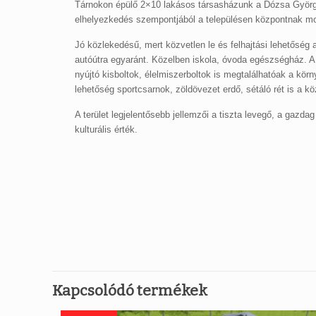
Tárnokon épülő 2×10 lakásos társasházunk a Dózsa György
elhelyezkedés szempontjából a településen központnak m
Jó közlekedésű, mert közvetlen le és felhajtási lehetőség
autóútra egyaránt. Közelben iskola, óvoda egészségház. A
nyújtó kisboltok, élelmiszerboltok is megtalálhatóak a kör
lehetőség sportcsarnok, zöldövezet erdő, sétáló rét is a kö
A terület legjelentősebb jellemzői a tiszta levegő, a gazda
kulturális érték.
Kapcsolódó termékek