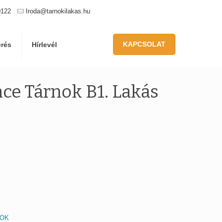
0122
Iroda@tarnokilakas.hu
KAPCSOLAT
érés
Hírlevél
ce Tárnok B1. Lakás
NOK