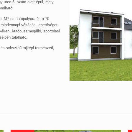
 utca 5. szám alatt épül, mely
ondható.
 az M7-es autópályára és a 70
 mindennapi vásárlási lehetőséget
nyéken. Autóbuszmegálló, sportolási
zelben található.
g és sokszínű tájképi-természeti,