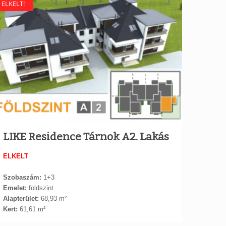
ELKELT!
LIKE Residence Tárnok A2. Lakás
ELKELT
Szobaszám:
1+3
Emelet:
földszint
Alapterület:
68,93 m²
Kert:
61,61 m²