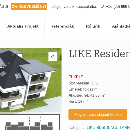
ÁBBI
2% KEDVEZMÉNY!
Lépjen velünk kapcsolatba:
+36 (20) 988-
Aktuális Projekt
Referenciák
Rólunk
Ajánlatk
LIKE Residen
ELKELT
Szobaszám:
1+1
Emelet:
földszint
Alapterület:
41,65 m²
Kert:
14 m²
Megtekintési időpont kérése
Kategória:
LIKE RESIDENCE TÁR