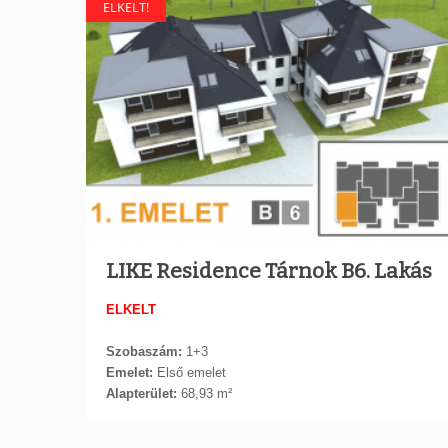
ELKELT!
LIKE Residence Tárnok B6. Lakás
ELKELT
Szobaszám:
1+3
Emelet:
Első emelet
Alapterület:
68,93 m²