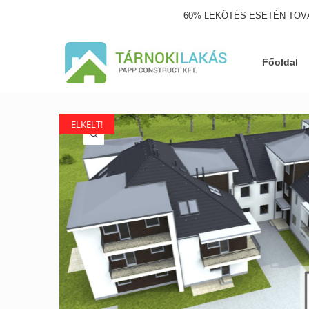
60% LEKÖTÉS ESETÉN TOV
Főoldal
ELKELT!
ELKELT!