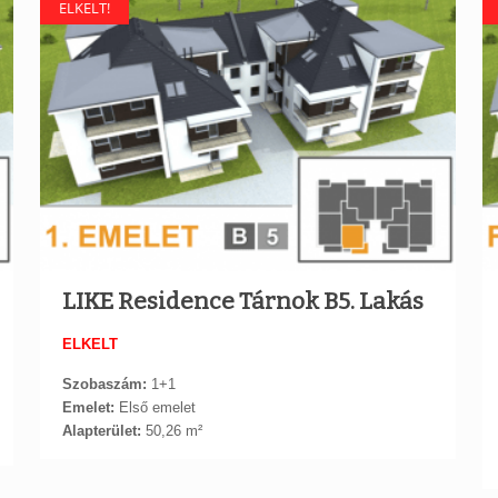
ELKELT!
LIKE Residence Tárnok B5. Lakás
ELKELT
Szobaszám:
1+1
Emelet:
Első emelet
Alapterület:
50,26 m²