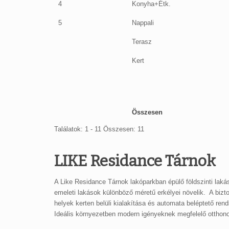
4
Konyha+Étk.
5
Nappali
Terasz
Kert
Összesen
Találatok: 1 - 11 Összesen: 11
LIKE Residance Tárnok
A Like Residance Tárnok lakóparkban épülő földszinti laká
emeleti lakások különböző méretű erkélyei növelik. A bizt
helyek kerten belüli kialakítása és automata beléptető ren
Ideális környezetben modern igényeknek megfelelő otthon