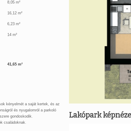
8,05 m²
16,12 m²
6,23 m²
14 m²
41,65 m²
sok kényelmét a saját kertek, és az
onságról és nyugalomról a parkoló
Lakópark képnéze
dszere gondoskodik.
ok családoknak.