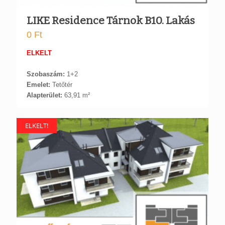
LIKE Residence Tárnok B10. Lakás
0
Ft
ELKELT
Szobaszám:
1+2
Emelet:
Tetőtér
Alapterület:
63,91 m²
ELKELT!