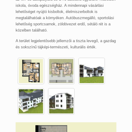
iskola, óvoda egészségház. A mindennapi vásárlási
lehetőséget nyújtó kisboltok, élelmiszerboltok is
megtalálhatóak a környéken. Autóbuszmegálló, sportolási
lehetőség sportcsarnok, zöldövezet erdő, sétáló rét is a
közelben található.
A terület legjelentősebb jellemzői a tiszta levegő, a gazdag
és sokszínű tájképi-természeti, kulturális érték.