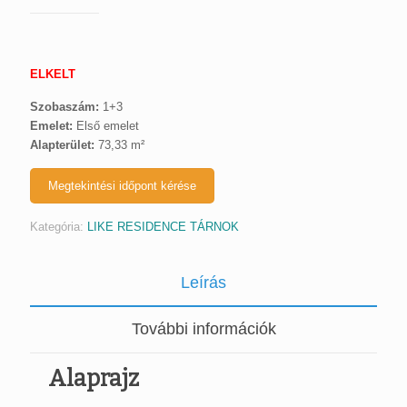
ELKELT
Szobaszám:
1+3
Emelet:
Első emelet
Alapterület:
73,33 m²
Megtekintési időpont kérése
Kategória:
LIKE RESIDENCE TÁRNOK
Leírás
További információk
Alaprajz