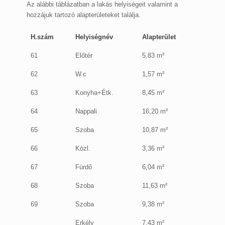
Az alábbi táblázatban a lakás helyiségeit valamint a
hozzájuk tartozó alapterületeket találja.
H.szám
Helyiségnév
Alapterület
61
Előtér
5,83 m²
62
W.c
1,57 m²
63
Konyha+Étk.
8,45 m²
64
Nappali
16,20 m²
65
Szoba
10,87 m²
66
Közl.
3,36 m²
67
Fürdő
6,04 m²
68
Szoba
11,63 m²
69
Szoba
9,38 m²
Erkély
7,43 m²