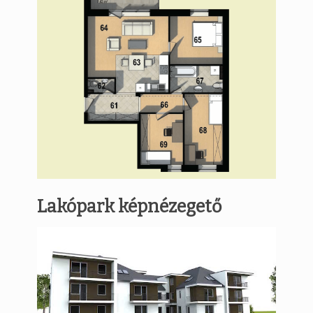
Lakópark képnézegető