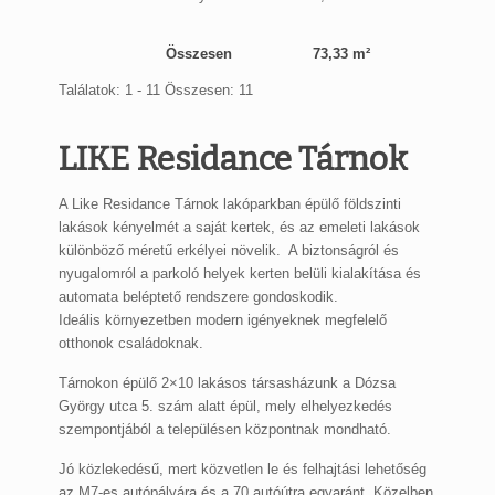
Összesen
73,33 m²
Találatok: 1 - 11 Összesen: 11
LIKE Residance Tárnok
A Like Residance Tárnok lakóparkban épülő földszinti
lakások kényelmét a saját kertek, és az emeleti lakások
különböző méretű erkélyei növelik. A biztonságról és
nyugalomról a parkoló helyek kerten belüli kialakítása és
automata beléptető rendszere gondoskodik.
Ideális környezetben modern igényeknek megfelelő
otthonok családoknak.
Tárnokon épülő 2×10 lakásos társasházunk a Dózsa
György utca 5. szám alatt épül, mely elhelyezkedés
szempontjából a településen központnak mondható.
Jó közlekedésű, mert közvetlen le és felhajtási lehetőség
az M7-es autópályára és a 70 autóútra egyaránt. Közelben